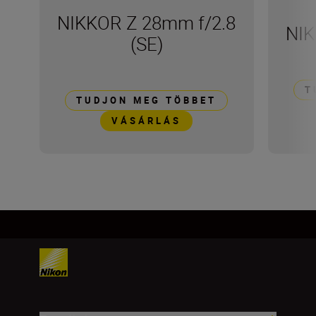
NIKKOR Z 28mm f/2.8
NIK
(SE)
T
TUDJON MEG TÖBBET
VÁSÁRLÁS