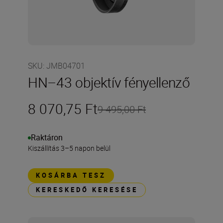
SKU
:
JMB04701
HN–43 objektív fényellenző
8 070,75 Ft
9 495,00 Ft
Raktáron
Kiszállítás 3–5 napon belül
KOSÁRBA TESZ
KERESKEDŐ KERESÉSE