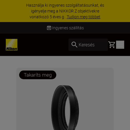
Használja ki ingyenes szolgáltatásunkat, és
igényelje meg a NIKKOR Z objektívekre
vonatkozó 5 éves g...
Tudjon meg többet
Ingyenes szállítás
Basket
Keresés
Takaríts meg