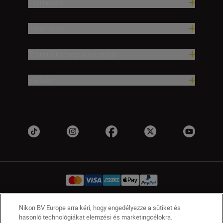
Termékek
Inspiráció
Terméktámogatási súgó
Vállalat
Nikon BV Europe arra kéri, hogy engedélyezze a sütiket és
HU
Nikon Sites
hasonló technológiákat elemzési és marketingcélokra.