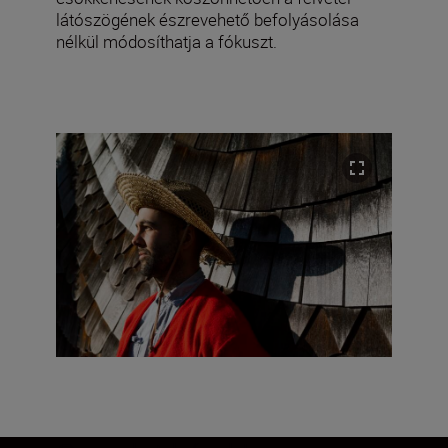
látószögének észrevehető befolyásolása
nélkül módosíthatja a fókuszt.