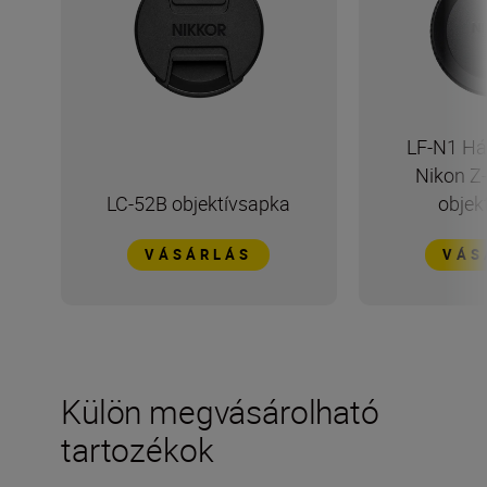
LF-N1 Há
Nikon Z
LC-52B objektívsapka
objek
VÁSÁRLÁS
VÁS
Külön megvásárolható
tartozékok