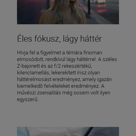
Éles fókusz, lágy háttér
Hívja fel a figyelmet a témára finoman
elmosódott, rendkívül lágy háttérrel. A széles
Z-bajonett és az f/2 rekeszértékű,
kilenclamellás, lekerekített írisz olyan
háttérelmosást eredményez, amely igazán
kiemelkedő felvételeket eredményez. A
művészi zsenialitás még sosem volt ilyen
egyszerű.