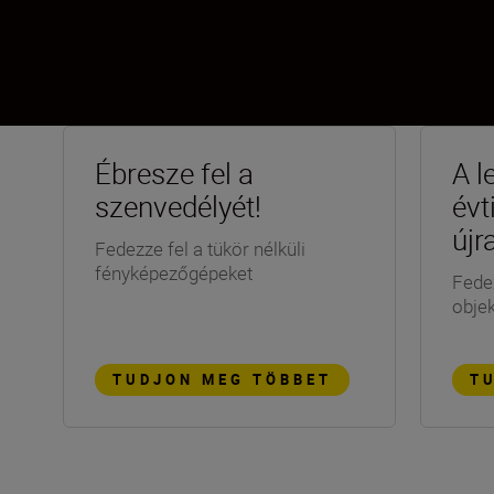
Ébresze fel a
A l
szenvedélyét!
évt
újr
Fedezze fel a tükör nélküli
fényképezőgépeket
Fedez
objek
TUDJON MEG TÖBBET
T