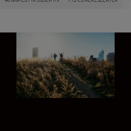
A NIKKOR Z 40mm f/2 gyönyörű