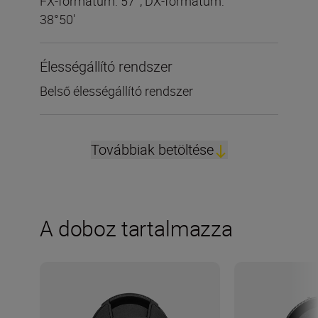
FX-formátum: 57°, DX-formátum:
38°50'
Élességállító rendszer
Belső élességállító rendszer
Továbbiak betöltése
A doboz tartalmazza