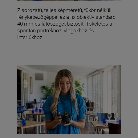
Z sorozatú, teljes képméretű, tükör nélküli
fényképezőgéppel ez a fix objektív standard
40 mm-es látószöget biztosít. Tökéletes a
spontán portrékhoz, vlogokhoz és
interjúkhoz.