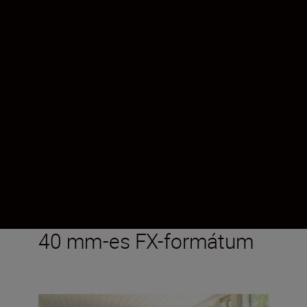
Csendet kérek!
A rendkívül halk léptető motoros
működtetésnek és a Z-bajonett által
gyűjtött plusz fénynek köszönhetően az
élességállítás gyors, pontos – és
hangtalan. Remekül használható
állóképekhez, és még jobb a videókhoz: a Z
fényképezőgép kiváló automatikus
élességállítását a pillanatot megzavaró
vagy a jelenetet tönkretevő fókuszhangok
nélkül használhatja.
40 mm-es FX-formátum