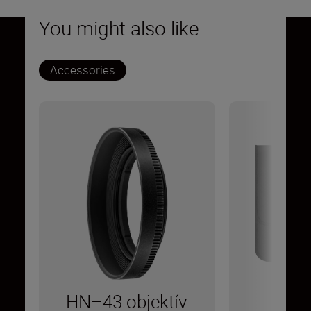
You might also like
Accessories
HN–43 objektív
C