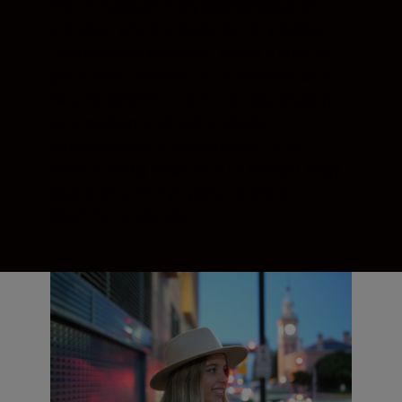
részletességgel, mélységélességgel és
színekkel készít állóképeket és videókat.
Természetes látószöge ideális a spontán
portrékhoz, valamint az interjúkhoz és az
oktatóvideókhoz. Ha nincs nagy objektív
az arcukban, a témák szabadon,
természetesen viselkedhetnek; ez az
objektív pedig olyan kicsi és könnyű, hogy
akár első személyű perspektívából is
készíthet felvételeket.