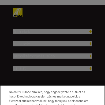
Termékek
Inspiráció
Terméktámogatási súgó
Vállalat
Nikon BV Europe arra kéri, hogy engedélyezze a sütiket és
hasonló technológiákat elemzési és marketingcélokra.
Elemzési sütiket használunk, hogy tanuljunk a felhasználóra