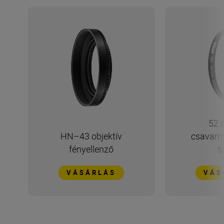
52 
HN–43 objektív
csavarm
fényellenző
s
VÁSÁRLÁS
VÁS