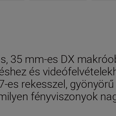
es, 35 mm-es DX makróob
éshez és videófelvételekh
,7-es rekesszel, gyönyörű
rmilyen fényviszonyok na