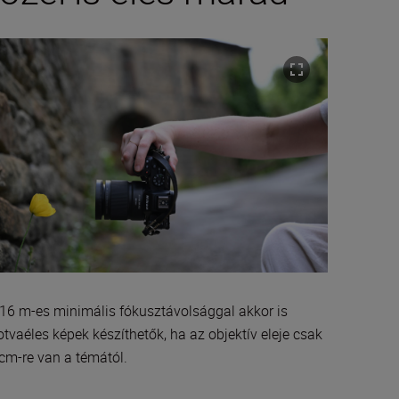
,16 m-es minimális fókusztávolsággal akkor is
otvaéles képek készíthetők, ha az objektív eleje csak
 cm-re van a témától.