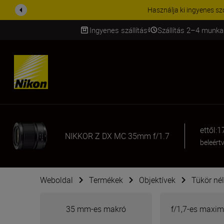
KIEGÉSZÍTŐKRE VONATKOZÓ A
Ingyenes szállítás
Szállítás 2–4 munka
SKIP
ettől:
1
NIKKOR Z DX MC 35mm f/1.7
beleért
Weboldal
Termékek
Objektívek
Tükör nél
35 mm-es makró
f/1,7-es maxim