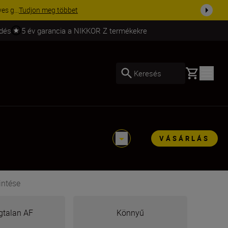
ma a fe...
Vásároljon most
ldés
5 év garancia a NIKKOR Z termékekre
Basket
Keresés
VÁSÁRLÁS
intése
talan AF
Könnyű