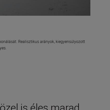
ponálását. Realisztikus arányok, kiegyensúlyozott
yes.
özel is éles marad