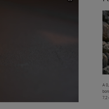
A 0
bor
7,2