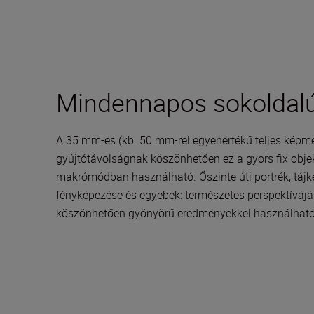
Mindennapos sokoldal
A 35 mm-es (kb. 50 mm-rel egyenértékű teljes képmé
gyújtótávolságnak köszönhetően ez a gyors fix obje
makrómódban használható. Őszinte úti portrék, tájké
fényképezése és egyebek: természetes perspektíváj
köszönhetően gyönyörű eredményekkel használható