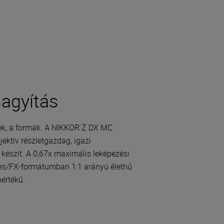
nagyítás
nek, a formák. A NIKKOR Z DX MC
jektív részletgazdag, igazi
 készít. A 0,67x maximális leképezési
s/FX-formátumban 1:1 arányú élethű
értékű.