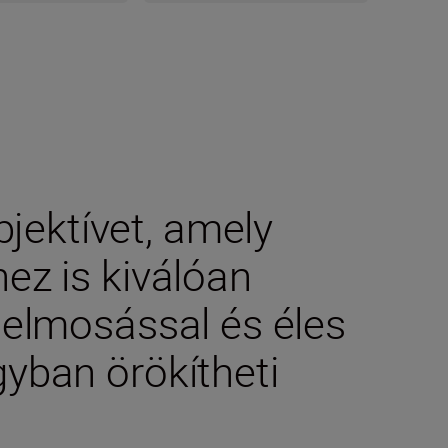
jektívet, amely
ez is kiválóan
 elmosással és éles
gyban örökítheti