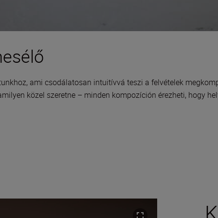
mesélő
átunkhoz, ami csodálatosan intuitívvá teszi a felvételek megkom
amilyen közel szeretne – minden kompozíción érezheti, hogy hel
K