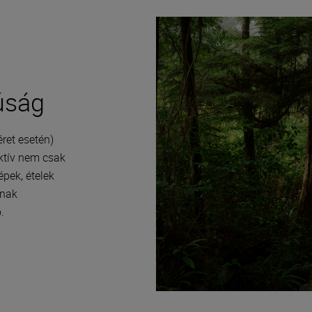
úság
ret esetén)
ktív nem csak
pek, ételek
ának
.