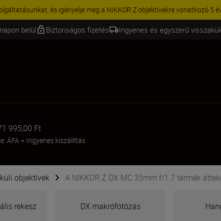
KCIÓ | 15% kedvezmény kiválasztott kiegészítőkre – egészítse ki még 
napon belül
Biztonságos fizetés
Ingyenes és egyszerű visszakü
71 995,00 Ft
ve: ÁFA
+
Ingyenes kiszállítás
küli objektívek
A NIKKOR Z DX MC 35mm f/1.7 termék áttek
ális rekesz
DX makrófotózás
Hang