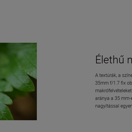
Élethű 
A textúrák, a szí
35mm f/1.7 fix ob
makrófelvételeket
aránya a 35 mm-e
nagyítással egyen