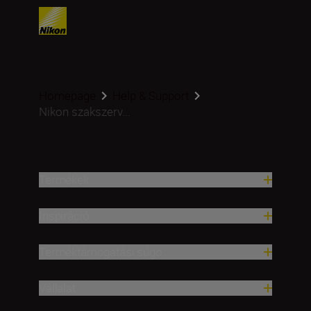
Homepage
Help & Support
Nikon szakszerv...
Termékek
Inspiráció
Terméktámogatási súgó
Vállalat