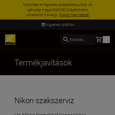
Használja ki ingyenes szolgáltatásunkat, és
igényelje meg a NIKKOR Z objektívekre
vonatkozó 5 éves g...
Tudjon meg többet
Ingyenes szállítás
Basket
Keresés
Termékjavítások
Nikon szakszerviz