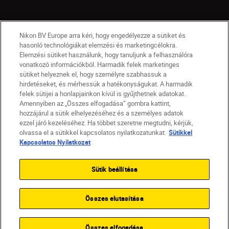
Nikon BV Europe arra kéri, hogy engedélyezze a sütiket és
hasonló technológiákat elemzési és marketingcélokra.
Elemzési sütiket használunk, hogy tanuljunk a felhasználóra
vonatkozó információkból. Harmadik felek marketinges
sütiket helyeznek el, hogy személyre szabhassuk a
hirdetéseket, és mérhessük a hatékonyságukat. A harmadik
felek sütijei a honlapjainkon kívül is gyűjthetnek adatokat.
Amennyiben az „Összes elfogadása” gombra kattint,
hozzájárul a sütik elhelyezéséhez és a személyes adatok
HU
Nikon Sites
ezzel járó kezeléséhez. Ha többet szeretne megtudni, kérjük,
olvassa el a sütikkel kapcsolatos nyilatkozatunkat.
Sütikkel
Lépjen kapcsolatba velünk
Adatvédelmi nyilatkozat
Kapcsolatos Nyilatkozat
Jogi nyilatkozat
Nikon Store szerződési feltételek
Sütikkel kapcsolatos nyilatkozat
Sütik beállítása
Akadálymentesség
Sütikre vonatkozó beállítások
© 2026 Nikon
Összes elutasítása
SKIP
Összes elfogadása