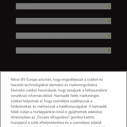
Termékek
Inspiráció
Terméktámogatási súgó
Vállalat
Nikon BV Europe arra kéri, hogy engedélyezze a sütiket és
hasonló technológiákat elemzési és marketingcélokra.
Elemzési sütiket használunk, hogy tanuljunk a felhasználóra
vonatkozó információkból. Harmadik felek marketinges
sütiket helyeznek el, hogy személyre szabhassuk a
hirdetéseket, és mérhessük a hatékonyságukat. A harmadik
felek sütijei a honlapjainkon kívül is gyűjthetnek adatokat.
Amennyiben az „Összes elfogadása” gombra kattint,
hozzájárul a sütik elhelyezéséhez és a személyes adatok