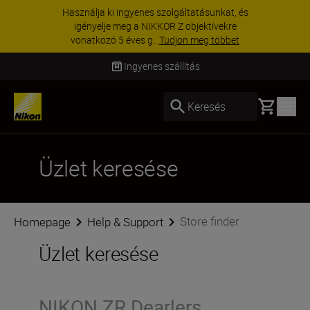
Használja ki ingyenes szolgáltatásunkat, és
igényelje meg a NIKKOR Z objektívekre
vonatkozó 5 éves g...
Tudjon meg többet
Ingyenes szállítás
Basket
Keresés
Üzlet keresése
Store finder
Homepage
Help & Support
Üzlet keresése
NIKON ZR Dearlers