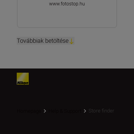
www.fotostop.hu
Továbbiak betöltése
Store finder
Homepage
Help & Support