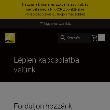
Használja ki ingyenes szolgáltatásunkat, és
igényelje meg a NIKKOR Z objektívekre
vonatkozó 5 éves g...
Tudjon meg többet
Ingyenes szállítás
Basket
Keresés
Lépjen kapcsolatba
velünk
Forduljon hozzánk