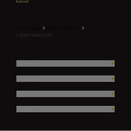
Homepage
Help & Support
Lépjen kapcsola...
Termékek
Inspiráció
Terméktámogatási súgó
Vállalat