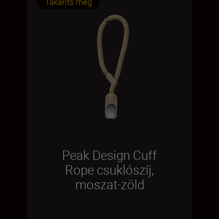
Takaríts meg
Peak Design Cuff
Rope csuklószíj,
moszat-zöld