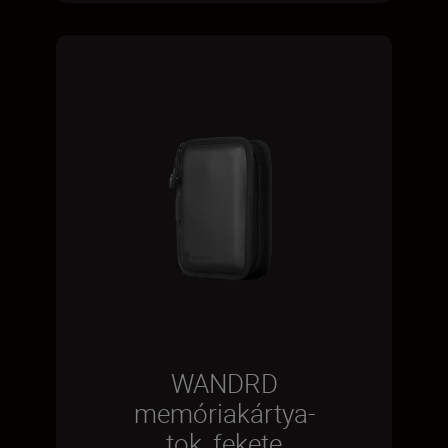
WANDRD
memóriakártya-
tok, fekete