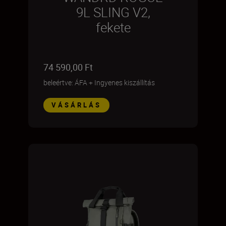
9L SLING V2,
fekete
74 590,00 Ft
beleértve: ÁFA
+
Ingyenes kiszállítás
VÁSÁRLÁS