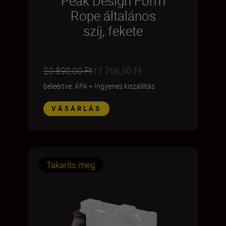
Peak Design Form
Rope általános
szíj, fekete
20 890,00 Ft
17 756,50 Ft
beleértve: ÁFA
+
Ingyenes kiszállítás
VÁSÁRLÁS
Takaríts meg