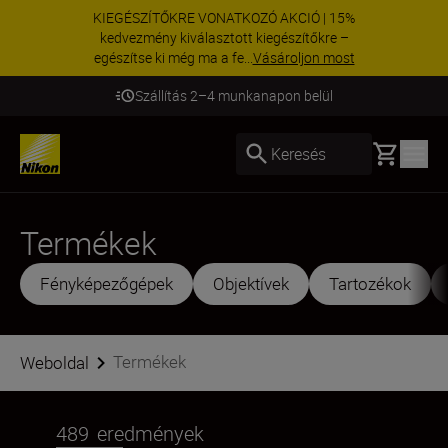
KIEGÉSZÍTŐKRE VONATKOZÓ AKCIÓ | 15%
kedvezmény kiválasztott kiegészítőkre –
egészítse ki még ma a fe...
Vásároljon most
Szállítás 2–4 munkanapon belül
Basket
Keresés
Termékek
Fényképezőgépek
Objektívek
Tartozékok
Termékek
Weboldal
489
eredmények