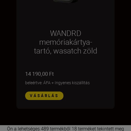
WANDRD
memóriakártya-
tartó, wasatch zöld
14 190,00 Ft
beleértve: ÁFA
+
Ingyenes kiszállítás
VÁSÁRLÁS
Ön a lehetséges 489 termékből 18 terméket tekintett meg