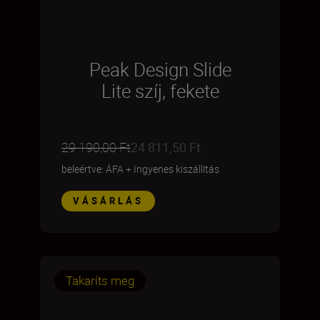
Peak Design Slide
Lite szíj, fekete
29 190,00 Ft
24 811,50 Ft
beleértve: ÁFA
+
Ingyenes kiszállítás
VÁSÁRLÁS
Takaríts meg