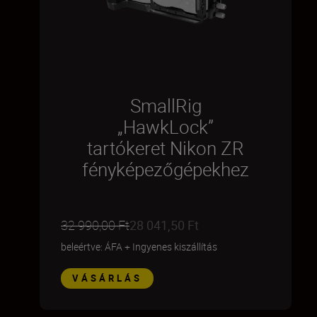
SmallRig
„HawkLock”
tartókeret Nikon ZR
fényképezőgépekhez
32 990,00 Ft
28 041,50 Ft
beleértve: ÁFA
+
Ingyenes kiszállítás
VÁSÁRLÁS