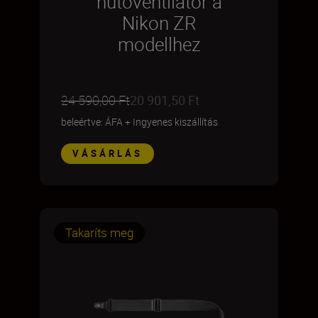
hűtőventilátor a
Nikon ZR
modellhez
24 590,00 Ft
20 901,50 Ft
beleértve: ÁFA
+
Ingyenes kiszállítás
VÁSÁRLÁS
Takaríts meg