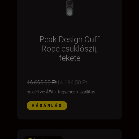
Peak Design Cuff
Rope csuklószíj,
fekete
16 690,00 Ft
14 186,50 Ft
beleértve: ÁFA
+
Ingyenes kiszállítás
VÁSÁRLÁS