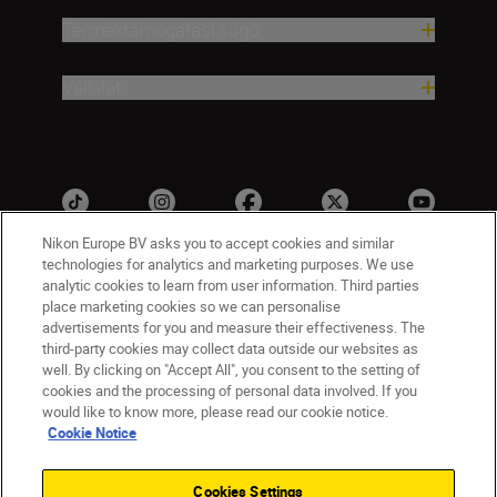
Terméktámogatási súgó
Vállalat
Nikon Europe BV asks you to accept cookies and similar
technologies for analytics and marketing purposes. We use
analytic cookies to learn from user information. Third parties
place marketing cookies so we can personalise
advertisements for you and measure their effectiveness. The
third-party cookies may collect data outside our websites as
well. By clicking on "Accept All", you consent to the setting of
HU
Nikon Sites
cookies and the processing of personal data involved. If you
would like to know more, please read our cookie notice.
Lépjen kapcsolatba velünk
Adatvédelmi nyilatkozat
Cookie Notice
Jogi nyilatkozat
Nikon Store szerződési feltételek
Sütikkel kapcsolatos nyilatkozat
Cookies Settings