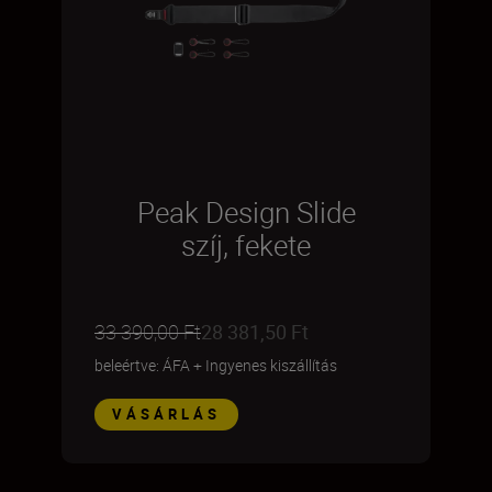
Peak Design Slide
szíj, fekete
33 390,00 Ft
28 381,50 Ft
beleértve: ÁFA
+
Ingyenes kiszállítás
VÁSÁRLÁS