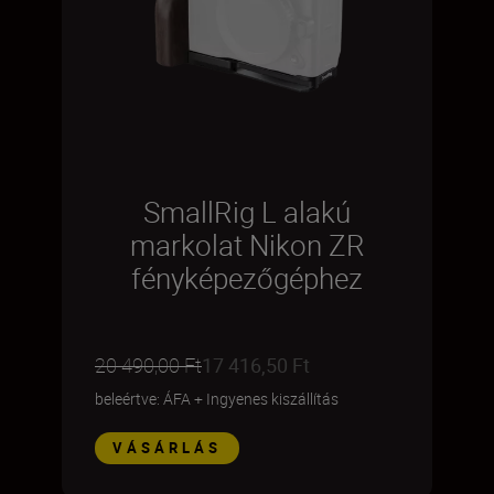
SmallRig L alakú
markolat Nikon ZR
fényképezőgéphez
20 490,00 Ft
17 416,50 Ft
beleértve: ÁFA
+
Ingyenes kiszállítás
VÁSÁRLÁS