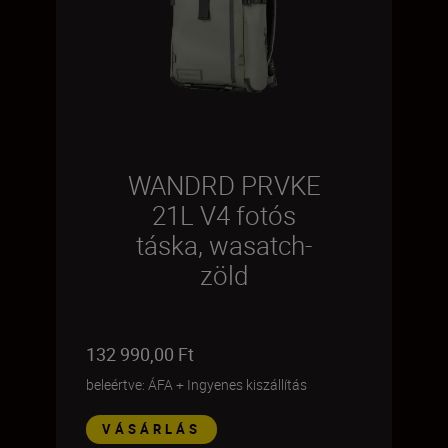
WANDRD PRVKE
21L V4 fotós
táska, wasatch-
zöld
132 990,00 Ft
beleértve: ÁFA
+
Ingyenes kiszállítás
VÁSÁRLÁS