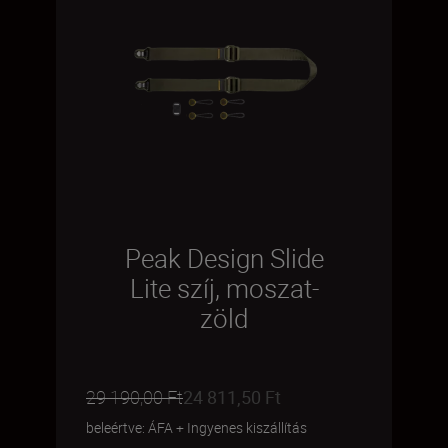
Peak Design Slide
Lite szíj, moszat-
zöld
29 190,00 Ft
24 811,50 Ft
beleértve: ÁFA
+
Ingyenes kiszállítás