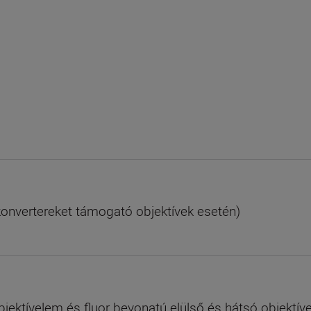
lekonvertereket támogató objektívek esetén)
bjektívelem és fluor bevonatú elülső és hátsó objektív