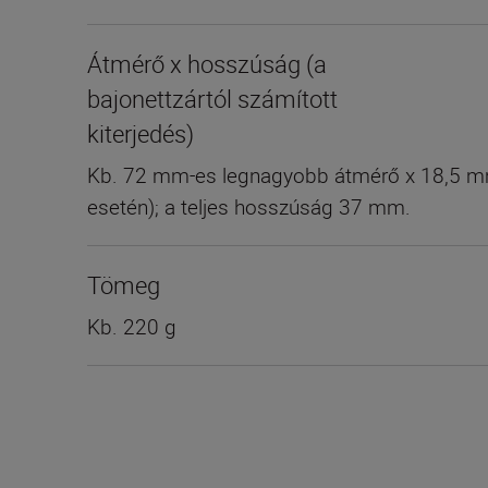
Átmérő x hosszúság (a
bajonettzártól számított
kiterjedés)
Kb. 72 mm-es legnagyobb átmérő x 18,5 mm 
esetén); a teljes hosszúság 37 mm.
Tömeg
Kb. 220 g