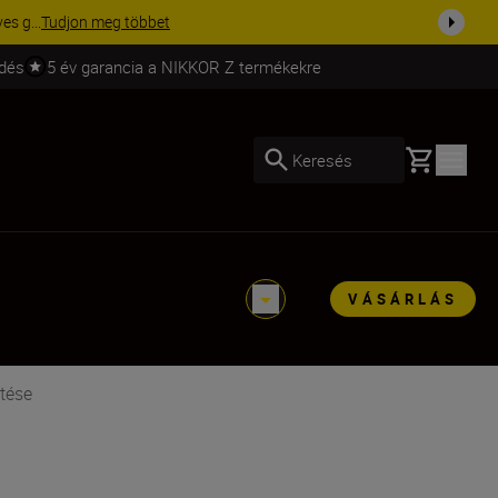
ma a fe...
Vásároljon most
ldés
5 év garancia a NIKKOR Z termékekre
Basket
Keresés
VÁSÁRLÁS
tése