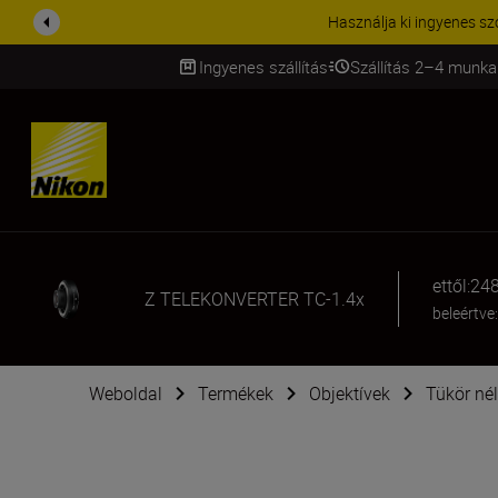
KIEGÉSZÍTŐKRE VONATKOZÓ A
Ingyenes szállítás
Szállítás 2–4 munka
SKIP
ettől:
248
Z TELEKONVERTER TC-1.4x
beleértve
Weboldal
Termékek
Objektívek
Tükör nél