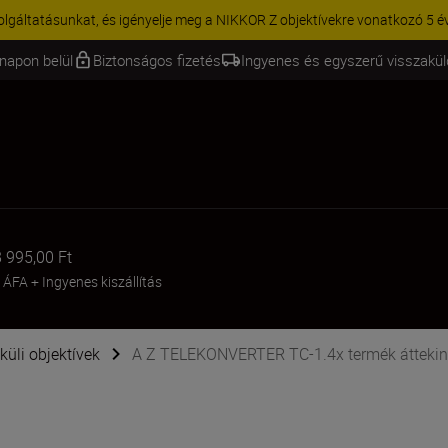
KCIÓ | 15% kedvezmény kiválasztott kiegészítőkre – egészítse ki még 
napon belül
Biztonságos fizetés
Ingyenes és egyszerű visszakü
 995,00 Ft
: ÁFA
+
Ingyenes kiszállítás
küli objektívek
A Z TELEKONVERTER TC-1.4x termék áttekin