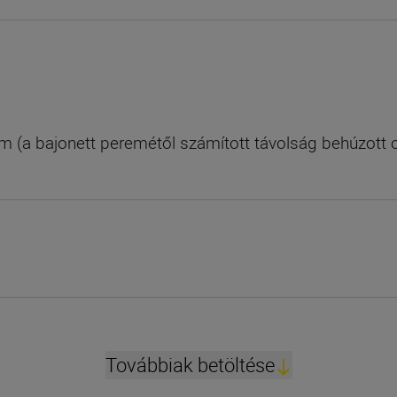
(a bajonett peremétől számított távolság behúzott o
Továbbiak betöltése