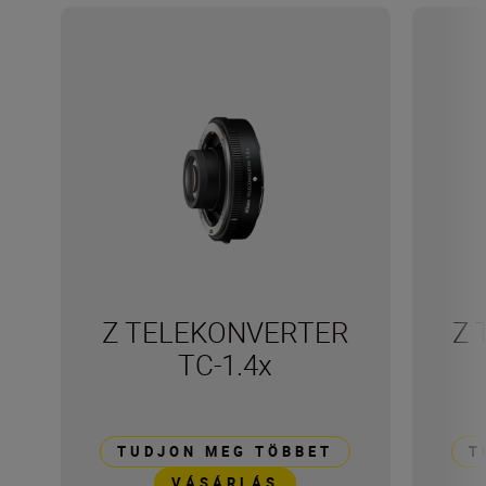
Z TELEKONVERTER
Z 
TC-1.4x
TUDJON MEG TÖBBET
T
VÁSÁRLÁS