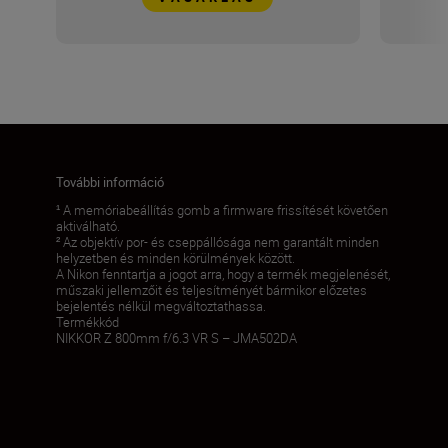
További információ
¹ A memóriabeállítás gomb a firmware frissítését követően
aktiválható.
² Az objektív por- és cseppállósága nem garantált minden
helyzetben és minden körülmények között.
A Nikon fenntartja a jogot arra, hogy a termék megjelenését,
műszaki jellemzőit és teljesítményét bármikor előzetes
bejelentés nélkül megváltoztathassa.
Termékkód
NIKKOR Z 800mm f/6.3 VR S – JMA502DA