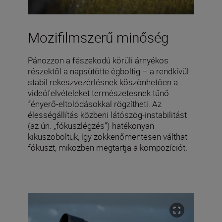
Mozifilmszerű minőség
Pánozzon a fészekodú körüli árnyékos
részektől a napsütötte égboltig – a rendkívül
stabil rekeszvezérlésnek köszönhetően a
videófelvételeket természetesnek tűnő
fényerő-eltolódásokkal rögzítheti. Az
élességállítás közbeni látószög-instabilitást
(az ún. „fókuszlégzés”) hatékonyan
kiküszöböltük, így zökkenőmentesen válthat
fókuszt, miközben megtartja a kompozíciót.