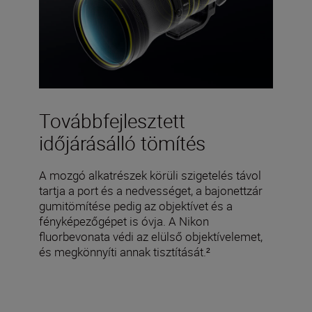
Továbbfejlesztett
időjárásálló tömítés
A mozgó alkatrészek körüli szigetelés távol
tartja a port és a nedvességet, a bajonettzár
gumitömítése pedig az objektívet és a
fényképezőgépet is óvja. A Nikon
fluorbevonata védi az elülső objektívelemet,
és megkönnyíti annak tisztítását.²