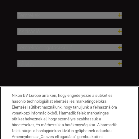
Termékek
Inspiráció
Terméktámogatási súgó
Vállalat
Nikon BV Europe arra kéri, hogy engedélyezze a sütiket és
hasonló technológiákat elemzési és marketingcélokra.
Elemzési sütiket használunk, hogy tanuljunk a felhasználóra
vonatkozó információkból. Harmadik felek marketinges
sütiket helyeznek el, hogy személyre szabhassuk a
hirdetéseket, és mérhessük a hatékonyságukat. A harmadik
felek sütijei a honlapjainkon kívül is gyűjthetnek adatokat.
Amennyiben az „Összes elfogadása” gombra kattint,