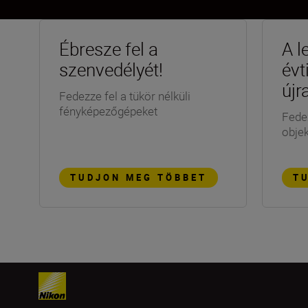
Ébresze fel a
A l
szenvedélyét!
évt
újr
Fedezze fel a tükör nélküli
fényképezőgépeket
Fedez
objek
TUDJON MEG TÖBBET
T