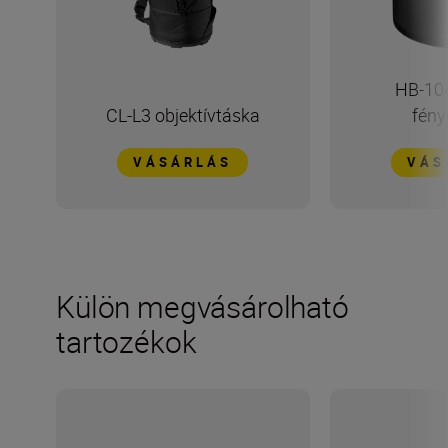
HB-104
CL-L3 objektívtáska
fény
VÁSÁRLÁS
VÁS
Külön megvásárolható
tartozékok