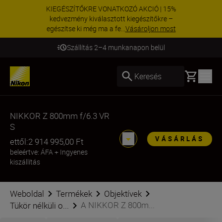
KIEGÉSZÍTŐKRE VONATKOZÓ AKCIÓ | 15%
kedvezmény kiválasztott kiegészítőkre –
egészítse ki még ma a fe...
Vásároljon most
Szállítás 2–4 munkanapon belül
Basket
Keresés
NIKKOR Z 800mm f/6.3 VR
S
VÁSÁRLÁS
ettől:
2 914 995,00 Ft
beleértve: ÁFA
+
Ingyenes
kiszállítás
Weboldal
Termékek
Objektívek
A NIKKOR Z 800m...
Tükör nélküli o...