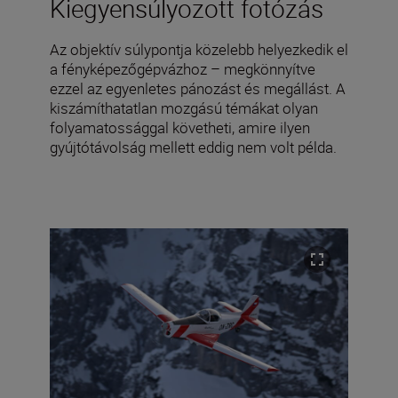
Kiegyensúlyozott fotózás
Az objektív súlypontja közelebb helyezkedik el
a fényképezőgépvázhoz – megkönnyítve
ezzel az egyenletes pánozást és megállást. A
kiszámíthatatlan mozgású témákat olyan
folyamatossággal követheti, amire ilyen
gyújtótávolság mellett eddig nem volt példa.