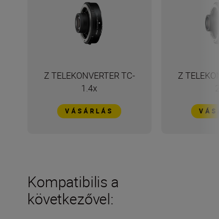
Z TELEKONVERTER TC-
Z TELEKO
1.4x
VÁSÁRLÁS
VÁS
Kompatibilis a
következővel: