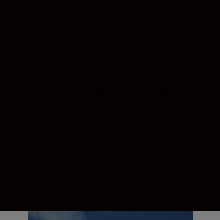
Vigyen könnyebb felszerelést. Jusson
távolabbra. Fényképezzen kézből. Ez az S-
sorozatú szupertelefotós objektív a távoli
témák dinamizmusát – a vadászó
sasoktól a manőverező repülőkig –
minden esetben izgalmas tisztasággal
adja vissza. Az egyedülállóan jól
hordozható objektív kivételesen gyors,
egyenletes és megbízható AF-teljesítményt
nyújt – az objektívbe épített optikai VR
funkcióval pedig minden felvétel stabil
lesz. Akár állóképet, akár videót rögzít,
minden egyes felvétel maga lesz a jutalom.