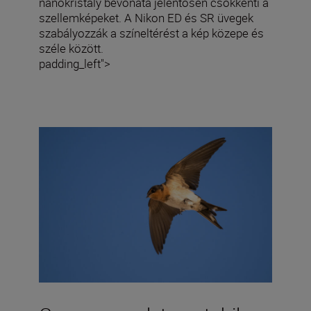
nanokristály bevonata jelentősen csökkenti a
szellemképeket. A Nikon ED és SR üvegek
szabályozzák a színeltérést a kép közepe és
széle között.
padding_left">