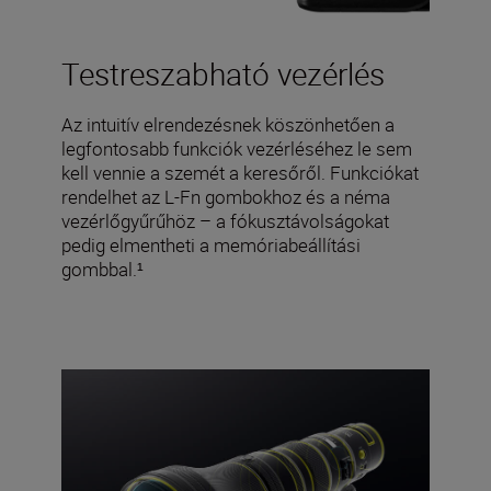
Testreszabható vezérlés
Az intuitív elrendezésnek köszönhetően a
legfontosabb funkciók vezérléséhez le sem
kell vennie a szemét a keresőről. Funkciókat
rendelhet az L-Fn gombokhoz és a néma
vezérlőgyűrűhöz – a fókusztávolságokat
pedig elmentheti a memóriabeállítási
gombbal.¹