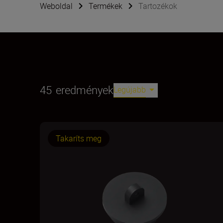
Weboldal
Termékek
Tartozékok
45
eredmények
Legújabb
Takaríts meg