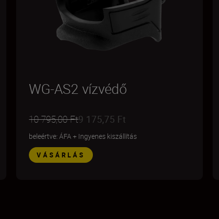
WG-AS2 vízvédő
10 795,00 Ft
9 175,75 Ft
beleértve: ÁFA
+
Ingyenes kiszállítás
VÁSÁRLÁS