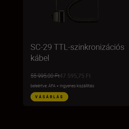
SC-29 TTL-szinkronizációs
kábel
55 995,00 Ft
47 595,75 Ft
beleértve: ÁFA
+
Ingyenes kiszállítás
VÁSÁRLÁS