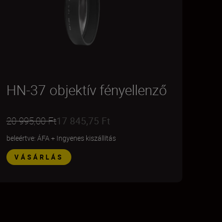
HN-37 objektív fényellenző
20 995,00 Ft
17 845,75 Ft
beleértve: ÁFA
+
Ingyenes kiszállítás
VÁSÁRLÁS