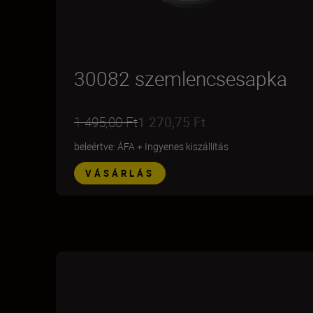
30082 szemlencsesapka
1 495,00 Ft
1 270,75 Ft
beleértve: ÁFA
+
Ingyenes kiszállítás
VÁSÁRLÁS