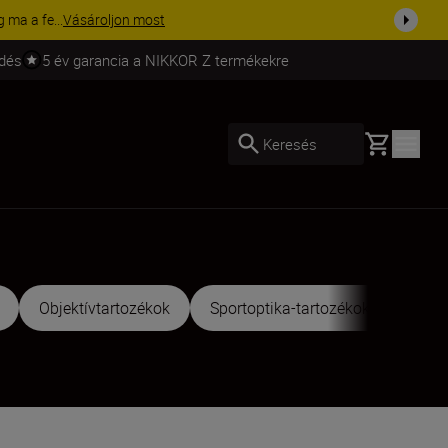
ma a fe...
Vásároljon most
ldés
5 év garancia a NIKKOR Z termékekre
Basket
Keresés
Objektívtartozékok
Sportoptika-tartozékok