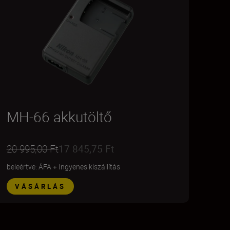
MH-66 akkutöltő
20 995,00 Ft
17 845,75 Ft
beleértve: ÁFA
+
Ingyenes kiszállítás
VÁSÁRLÁS