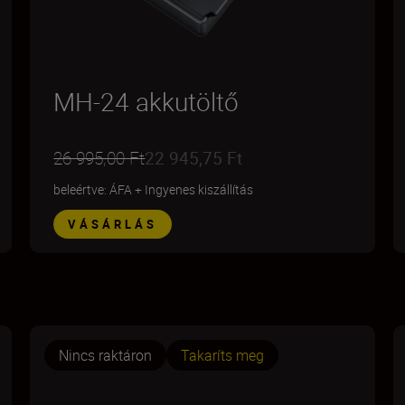
MH-24 akkutöltő
26 995,00 Ft
22 945,75 Ft
beleértve: ÁFA
+
Ingyenes kiszállítás
VÁSÁRLÁS
Nincs raktáron
Takaríts meg