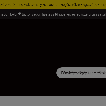
KCIÓ | 15% kedvezmény kiválasztott kiegészítőkre – egészítse ki még 
napon belül
Biztonságos fizetés
Ingyenes és egyszerű visszakü
Fényképezőgép-tartozékok