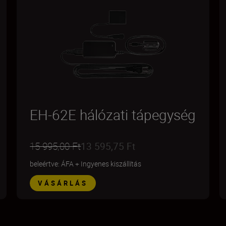
EH-62E hálózati tápegység
15 995,00 Ft
13 595,75 Ft
beleértve: ÁFA
+
Ingyenes kiszállítás
VÁSÁRLÁS