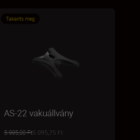
Takaríts meg
AS-22 vakuállvány
5 995,00 Ft
5 095,75 Ft