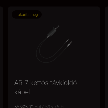
Takaríts meg
AR-7 kettős távkioldó
kábel
55 995,00 Ft
47 595,75 Ft