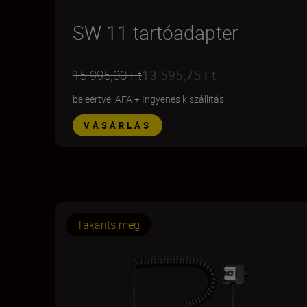
SW-11 tartóadapter
15 995,00 Ft
13 595,75 Ft
beleértve: ÁFA
+
Ingyenes kiszállítás
VÁSÁRLÁS
Takaríts meg