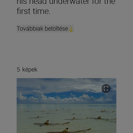
his head underwater for the
first time.
Továbbiak betöltése
5
képek