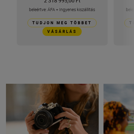
2 318 995,00 Ft
beleértve: ÁFA
+
Ingyenes kiszállítás
bele
TUDJON MEG TÖBBET
T
VÁSÁRLÁS