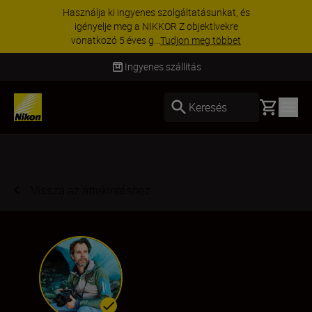
KIEGÉSZÍTŐKRE VONATKOZÓ AKCIÓ | 15%
kedvezmény kiválasztott kiegészítőkre –
egészítse ki még ma a fe...
Vásároljon most
Szállítás 2–4 munkanapon belül
Basket
Keresés
Vissza az áttekintéshez