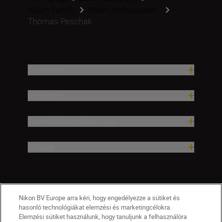
Nikon Family
Nikon Ambassado...
Thomas Peschak
Termékek
Inspiráció
Terméktámogatási súgó
Vállalat
Nikon BV Europe arra kéri, hogy engedélyezze a sütiket és
hasonló technológiákat elemzési és marketingcélokra.
Elemzési sütiket használunk, hogy tanuljunk a felhasználóra