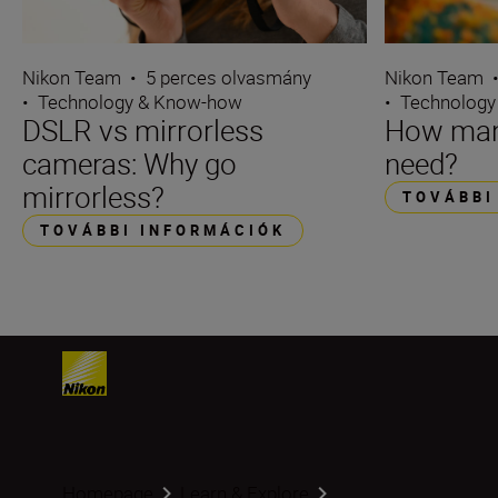
Nikon Team
•
5 perces olvasmány
Nikon Team
•
Technology & Know-how
•
Technology
DSLR vs mirrorless
How many
cameras: Why go
need?
mirrorless?
TOVÁBBI
TOVÁBBI INFORMÁCIÓK
Homepage
Learn & Explore