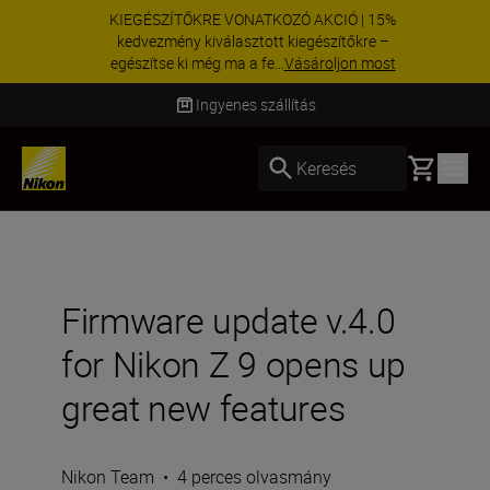
KIEGÉSZÍTŐKRE VONATKOZÓ AKCIÓ | 15%
kedvezmény kiválasztott kiegészítőkre –
egészítse ki még ma a fe...
Vásároljon most
Szállítás 2–4 munkanapon belül
Basket
Keresés
Firmware update v.4.0
for Nikon Z 9 opens up
great new features
Nikon Team
•
4 perces olvasmány