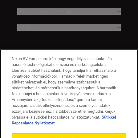
Terméktámogatási súgó
Vállalat
Nikon BV Europe arra kéri, hogy engedélyezze a sütiket és
hasonló technológiákat elemzési és marketingcélokra.
Elemzési sütiket használunk, hogy tanuljunk a felhasználóra
vonatkozó információkból. Harmadik felek marketinges
sütiket helyeznek el, hogy személyre szabhassuk a
hirdetéseket, és mérhessük a hatékonyságukat. A harmadik
felek sütijei a honlapjainkon kívül is gyűjthetnek adatokat.
Amennyiben az „Összes elfogadása” gombra kattint,
hozzájárul a sütik elhelyezéséhez és a személyes adatok
HU
Nikon Sites
ezzel járó kezeléséhez. Ha többet szeretne megtudni, kérjük,
olvassa el a sütikkel kapcsolatos nyilatkozatunkat.
Sütikkel
Lépjen kapcsolatba velünk
Adatvédelmi nyilatkozat
Kapcsolatos Nyilatkozat
Jogi nyilatkozat
Nikon Store szerződési feltételek
Sütikkel kapcsolatos nyilatkozat