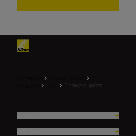
Homepage
Learn & Explore
Firmware update...
Magazine
Gear
Termékek
Inspiráció