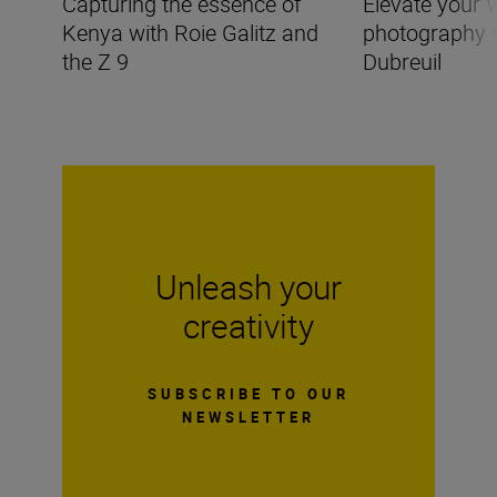
Capturing the essence of
Elevate your
Kenya with Roie Galitz and
photography 
the Z 9
Dubreuil
Unleash your
creativity
SUBSCRIBE TO OUR
NEWSLETTER