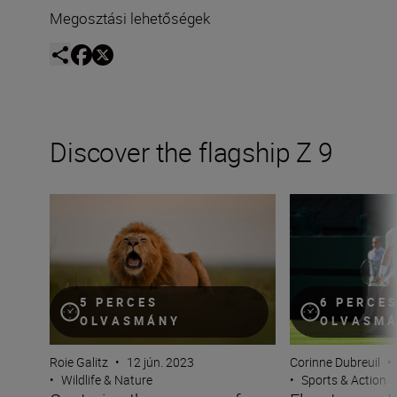
Megosztási lehetőségek
Discover the flagship Z 9
Capturing the essence of Kenya with Roie Galitz and the
Elevate your Wim
5 PERCES
6 PERCE
OLVASMÁNY
OLVASM
Roie Galitz
•
12 jún. 2023
Corinne Dubreuil
•
•
Wildlife & Nature
•
Sports & Action