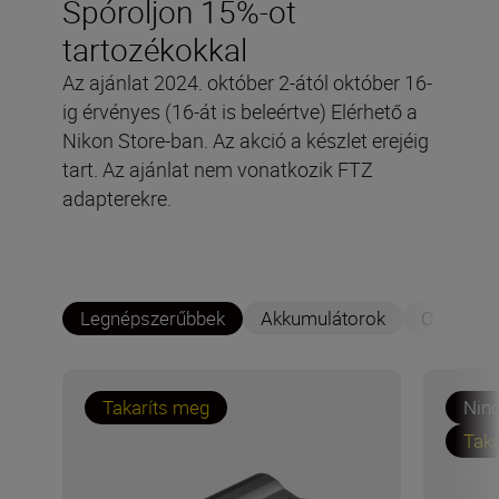
Spóroljon 15%-ot
tartozékokkal
Az ajánlat 2024. október 2-ától október 16-
ig érvényes (16-át is beleértve) Elérhető a
Nikon Store-ban. Az akció a készlet erejéig
tart. Az ajánlat nem vonatkozik FTZ
adapterekre.
Legnépszerűbbek
Akkumulátorok
Objektív 
Takaríts meg
Ninc
Taka