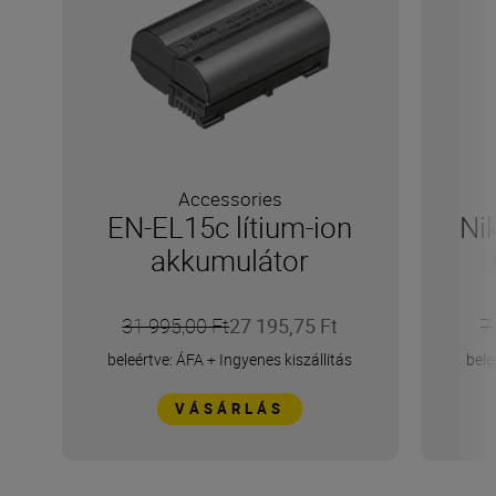
Accessories
EN-EL15c lítium-ion
Ni
akkumulátor
31 995,00 Ft
27 195,75 Ft
7
beleértve: ÁFA
+
Ingyenes kiszállítás
bele
VÁSÁRLÁS