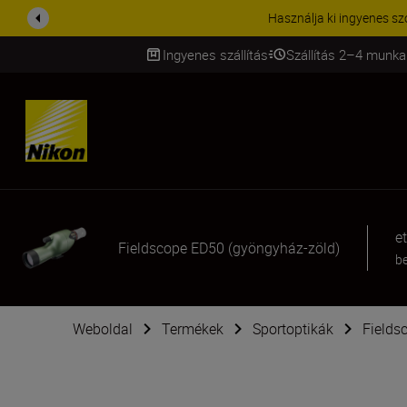
Használja ki ingyenes sz
Ingyenes szállítás
Szállítás 2–4 munka
SKIP
et
Fieldscope ED50 (gyöngyház-zöld)
be
Weboldal
Termékek
Sportoptikák
Fields