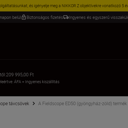
olgáltatásunkat, és igényelje meg a NIKKOR Z objektívekre vonatkozó 5 éve
napon belül
Biztonságos fizetés
Ingyenes és egyszerű visszakü
től:
209 995,00 Ft
leértve: ÁFA
+
Ingyenes kiszállítás
cope távcsövek
A Fieldscope ED50 (gyöngyház-zöld) termék 