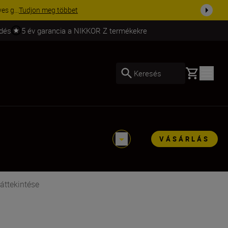
s g...
Tudjon meg többet
ldés
5 év garancia a NIKKOR Z termékekre
Basket
Keresés
VÁSÁRLÁS
áttekintése