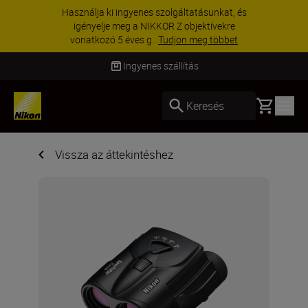
KIEGÉSZÍTŐKRE VONATKOZÓ AKCIÓ | 15%
kedvezmény kiválasztott kiegészítőkre –
egészítse ki még ma a fe...
Vásároljon most
Ingyenes szállítás
Basket
Keresés
Vissza az áttekintéshez