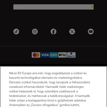
Vállalat
HU
Nikon Sites
Nikon BV Europe arra kéri, hogy engedélyezze a sütiket és
hasonló technológiákat elemzési és marketingcélokra.
Lépjen kapcsolatba velünk
Adatvédelmi nyilatkozat
Elemzési sütiket használunk, hogy tanuljunk a felhasználóra
Jogi nyilatkozat
Nikon Store szerződési feltételek
vonatkozó információkból. Harmadik felek marketinges
Sütikkel kapcsolatos nyilatkozat
sütiket helyeznek el, hogy személyre szabhassuk a
Akadálymentesség
Sütikre vonatkozó beállítások
hirdetéseket, és mérhessük a hatékonyságukat. A harmadik
felek sütijei a honlapjainkon kívül is gyűjthetnek adatokat.
© 2026 Nikon
Amennyiben az „Összes elfogadása” gombra kattint,