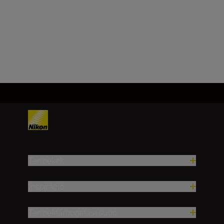
4.6
Továbbiak betöltése
Termékek
Inspiráció
Terméktámogatási súgó