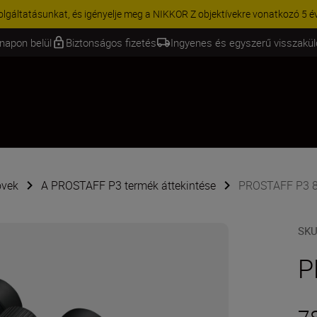
ásunkat, és igényelje meg a NIKKOR Z objektívekre vonatkozó 5 éves g...
T
napon belül
Biztonságos fizetés
Ingyenes és egyszerű visszakü
övek
A PROSTAFF P3 termék áttekintése
PROSTAFF P3 8x
SK
P