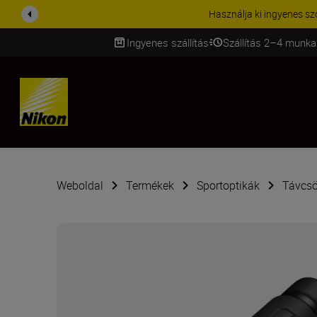
Használja ki ingyenes szolgáltat
Ingyenes szállítás
Szállítás 2–4 munka
SKIP
Weboldal
Termékek
Sportoptikák
Távcs