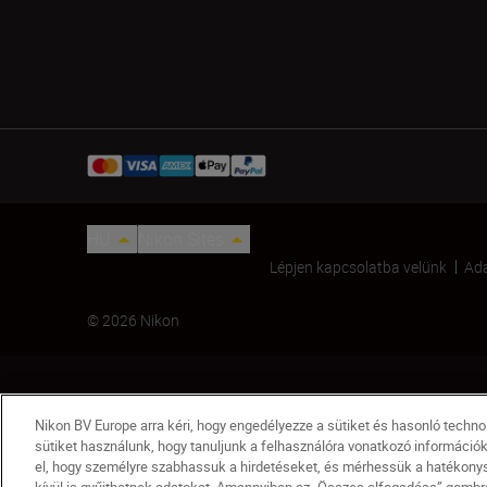
HU
Nikon Sites
Lépjen kapcsolatba velünk
Ada
© 2026 Nikon
Nikon BV Europe arra kéri, hogy engedélyezze a sütiket és hasonló techn
sütiket használunk, hogy tanuljunk a felhasználóra vonatkozó információ
el, hogy személyre szabhassuk a hirdetéseket, és mérhessük a hatékonysá