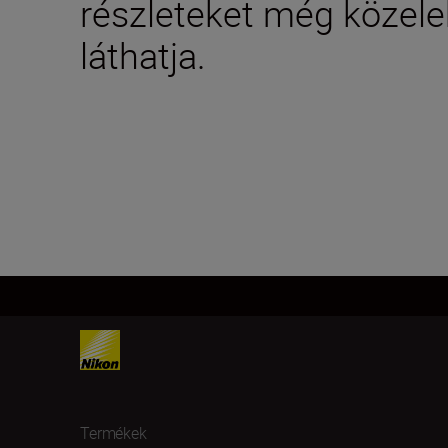
részleteket még közele
láthatja.
Termékek