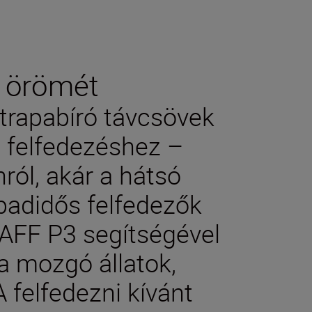
s örömét
trapabíró távcsövek
 a felfedezéshez –
ról, akár a hátsó
abadidős felfedezők
AFF P3 segítségével
a mozgó állatok,
 felfedezni kívánt