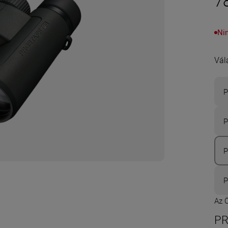
7
Ni
Vál
P
P
P
P
Az 
PR