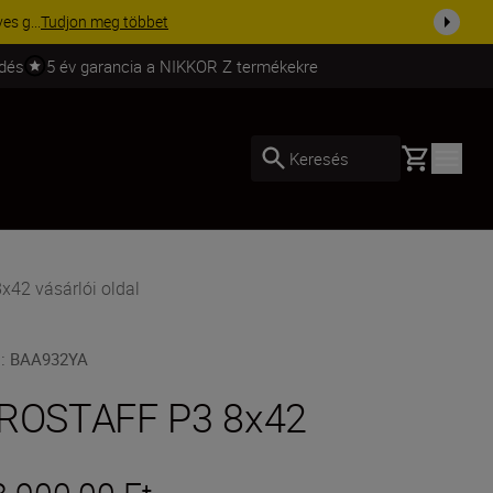
udjon meg többet
ldés
5 év garancia a NIKKOR Z termékekre
Basket
Keresés
42 vásárlói oldal
U
:
BAA932YA
ROSTAFF P3 8x42