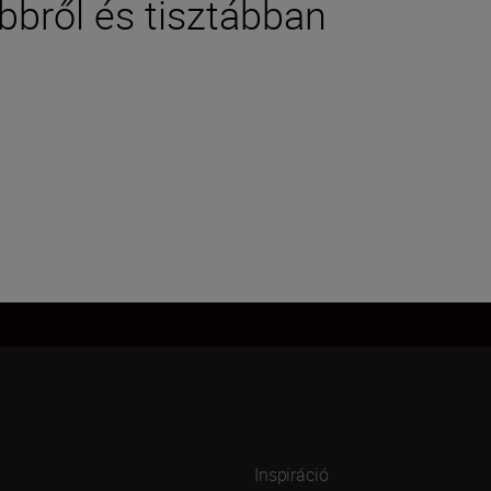
bbről és tisztábban
Inspiráció