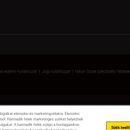
tvédelmi nyilatkozat
Jogi nyilatkozat
Nikon Store szerződési feltétel
ológiákat elemzési és marketingcélokra. Elemzési
kból. Harmadik felek marketinges sütiket helyeznek
gukat. A harmadik felek sütijei a honlapjainkon
Sütik beáll