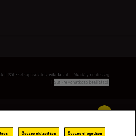
ek
Sütikkel kapcsolatos nyilatkozat
Akadálymentesség
Sütikre vonatkozó beállítások
SKIP
ítása
Összes elutasítása
Összes elfogadása