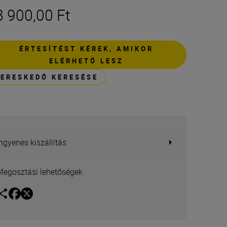
8 900,00 Ft
ÉRTESÍTÉST KÉREK, AMIKOR
ELÉRHETŐ LESZ
KERESKEDŐ KERESÉSE
Ingyenes kiszállítás
Megosztási lehetőségek