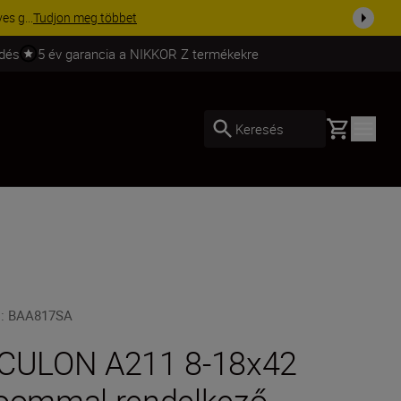
ma a fe...
Vásároljon most
ldés
5 év garancia a NIKKOR Z termékekre
Basket
Keresés
U
:
BAA817SA
CULON A211 8-18x42
oommal rendelkező