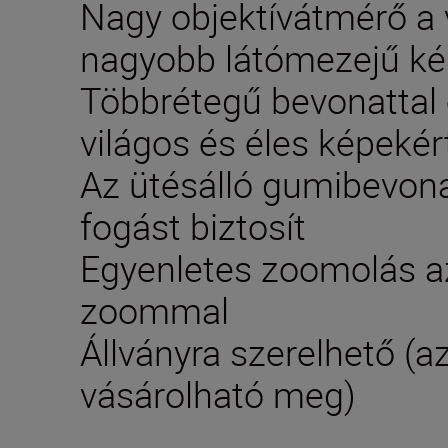
Nagy objektívátmérő a 
nagyobb látómezejű ké
Többrétegű bevonattal e
világos és éles képekér
Az ütésálló gumibevona
fogást biztosít
Egyenletes zoomolás az
zoommal
Állványra szerelhető (a
vásárolható meg)