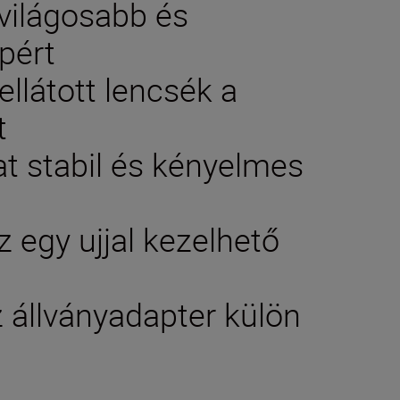
világosabb és
pért
llátott lencsék a
t
t stabil és kényelmes
 egy ujjal kezelhető
z állványadapter külön