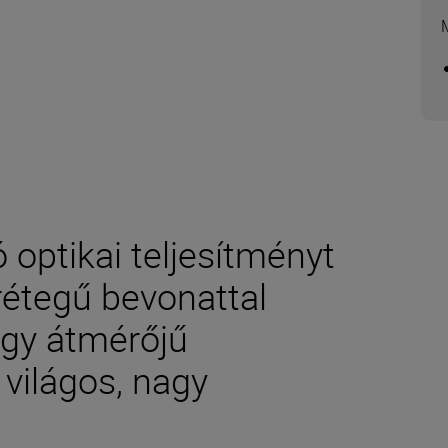
optikai teljesítményt
rétegű bevonattal
nagy átmérőjű
 világos, nagy