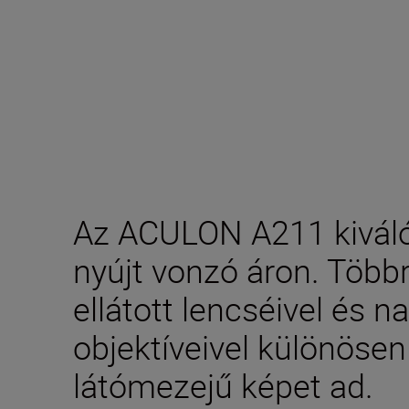
Az ACULON A211 kiváló 
nyújt vonzó áron. Több
ellátott lencséivel és 
objektíveivel különösen
látómezejű képet ad.