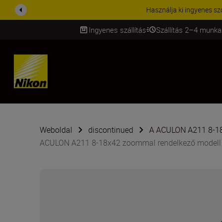
KIEGÉSZÍTŐKRE VONATKOZÓ A
Ingyenes szállítás
Szállítás 2–4 munka
SKIP
Weboldal
discontinued
A ACULON A211 8-18
ACULON A211 8-18x42 zoommal rendelkező modell v