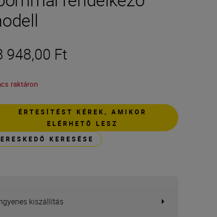
odell
8 948,00 Ft
ncs raktáron
ÉRTESÍTÉST KÉREK, AMIKOR
ELÉRHETŐ LESZ
KERESKEDŐ KERESÉSE
Ingyenes kiszállítás