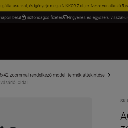
KCIÓ | 15% kedvezmény kiválasztott kiegészítőkre – egészítse ki még 
napon belül
Biztonságos fizetés
Ingyenes és egyszerű visszakü
x42 zoommal rendelkező modell termék áttekintése
ásárlói oldal
SK
A
z