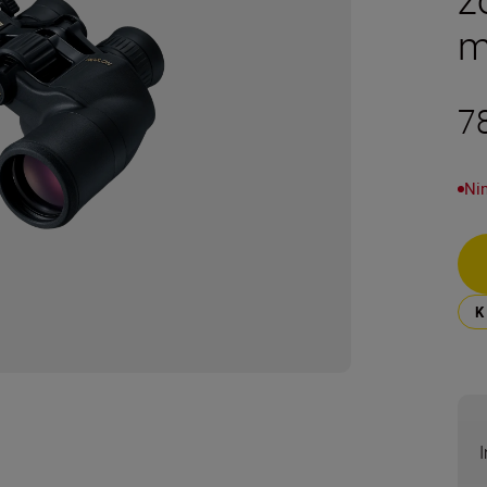
m
7
Ni