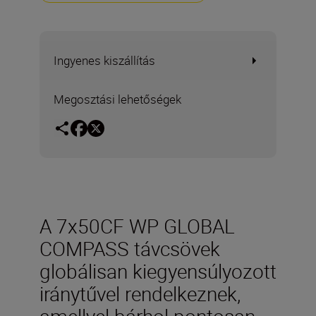
Ingyenes kiszállítás
Megosztási lehetőségek
A 7x50CF WP GLOBAL
COMPASS távcsövek
globálisan kiegyensúlyozott
iránytűvel rendelkeznek,
amellyel bárhol pontosan