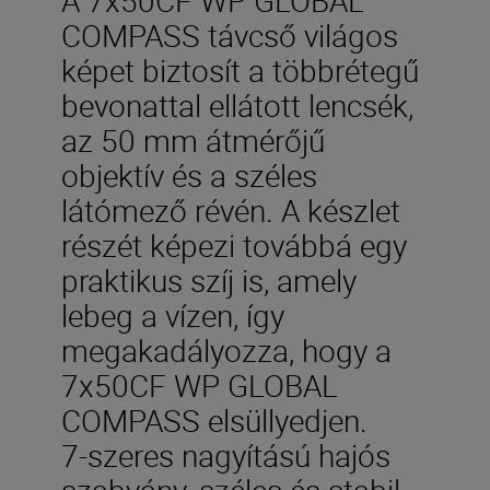
COMPASS távcső világos
képet biztosít a többrétegű
bevonattal ellátott lencsék,
az 50 mm átmérőjű
objektív és a széles
látómező révén. A készlet
részét képezi továbbá egy
praktikus szíj is, amely
lebeg a vízen, így
megakadályozza, hogy a
7x50CF WP GLOBAL
COMPASS elsüllyedjen.
7-szeres nagyítású hajós
szabvány, széles és stabil