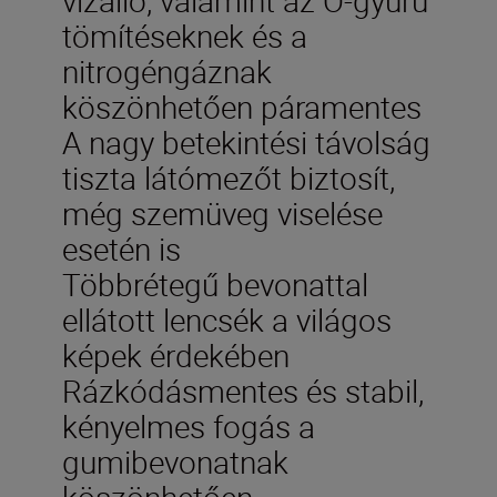
tömítéseknek és a
nitrogéngáznak
köszönhetően páramentes
A nagy betekintési távolság
tiszta látómezőt biztosít,
még szemüveg viselése
esetén is
Többrétegű bevonattal
ellátott lencsék a világos
képek érdekében
Rázkódásmentes és stabil,
kényelmes fogás a
gumibevonatnak
köszönhetően