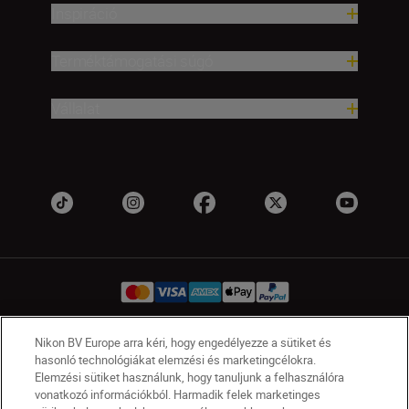
Inspiráció
Terméktámogatási súgó
Vállalat
Nikon BV Europe arra kéri, hogy engedélyezze a sütiket és
HU
Nikon Sites
hasonló technológiákat elemzési és marketingcélokra.
Elemzési sütiket használunk, hogy tanuljunk a felhasználóra
Lépjen kapcsolatba velünk
Adatvédelmi nyilatkozat
vonatkozó információkból. Harmadik felek marketinges
Jogi nyilatkozat
Nikon Store szerződési feltételek