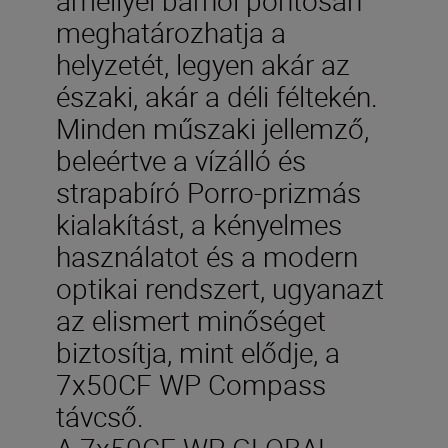
meghatározhatja a
helyzetét, legyen akár az
északi, akár a déli féltekén.
Minden műszaki jellemző,
beleértve a vízálló és
strapabíró Porro-prizmás
kialakítást, a kényelmes
használatot és a modern
optikai rendszert, ugyanazt
az elismert minőséget
biztosítja, mint elődje, a
7x50CF WP Compass
távcső.
A 7x50CF WP GLOBAL