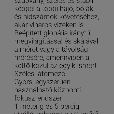
képpel a többi hajó, bóják
és hídszámok követéséhez,
akár viharos vizeken is
Beépített globális iránytű
megvilágítással és skálával
a méret vagy a távolság
mérésére, amennyiben a
kettő közül az egyik ismert
Széles látómező
Gyors, egyszerűen
használható központi
fókuszrendszer
1 méterig és 5 percig
vízálló, valamint az O-gyűrű