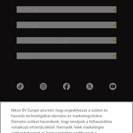
Termékek
Inspiráció
Terméktámogatási súgó
Vállalat
Nikon BV Europe arra kéri, hogy engedélyezze a sütiket és
hasonló technológiákat elemzési és marketingcélokra.
Elemzési sütiket használunk, hogy tanuljunk a felhasználóra
vonatkozó információkból. Harmadik felek marketinges
sütiket helyeznek el, hogy személyre szabhassuk a