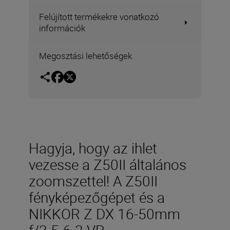
Felújított termékekre vonatkozó
információk
Megosztási lehetőségek
Hagyja, hogy az ihlet
vezesse a Z50II általános
zoomszettel! A Z50II
fényképezőgépet és a
NIKKOR Z DX 16-50mm
f/3.5-6.3 VR