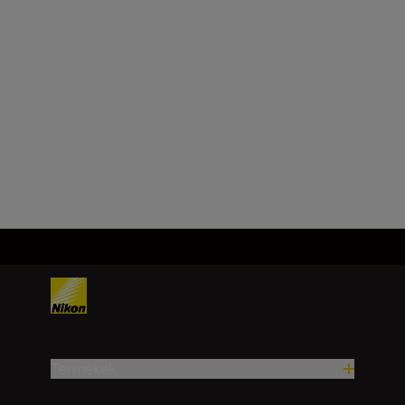
Nikon Z-bajonett
Képérzékelő-formátum
DX
Továbbiak betöltése
Termékek