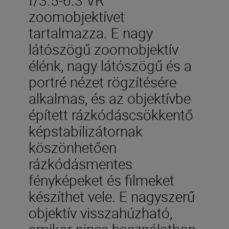
zoomobjektívet
tartalmazza. E nagy
látószögű zoomobjektív
élénk, nagy látószögű és a
portré nézet rögzítésére
alkalmas, és az objektívbe
épített rázkódáscsökkentő
képstabilizátornak
köszönhetően
rázkódásmentes
fényképeket és filmeket
készíthet vele. E nagyszerű
objektív visszahúzható,
amikor nincs használatban,