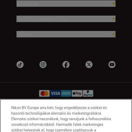
Inspiráció
Terméktámogatási súgó
Vállalat
Nikon BV Europe arra kéri, hogy engedélyezze a sütiket és
hasonló technológiákat elemzési és marketingcélokra.
HU
Nikon Sites
Elemzési sütiket használunk, hogy tanuljunk a felhasználóra
Lépjen kapcsolatba velünk
Adatvédelmi nyilatkozat
vonatkozó információkból. Harmadik felek marketinges
Jogi nyilatkozat
Nikon Store szerződési feltételek
sütiket helyeznek el, hogy személyre szabhassuk a