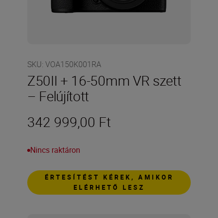
SKU
:
VOA150K001RA
Z50II + 16-50mm VR szett
– Felújított
342 999,00 Ft
Nincs raktáron
ÉRTESÍTÉST KÉREK, AMIKOR
ELÉRHETŐ LESZ