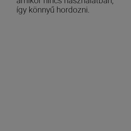
így könnyű hordozni.
Műszaki adatok
Típus
A cserélhető objektívek
használatát támogató digitális
fényképezőgép
Objektív rögzítése