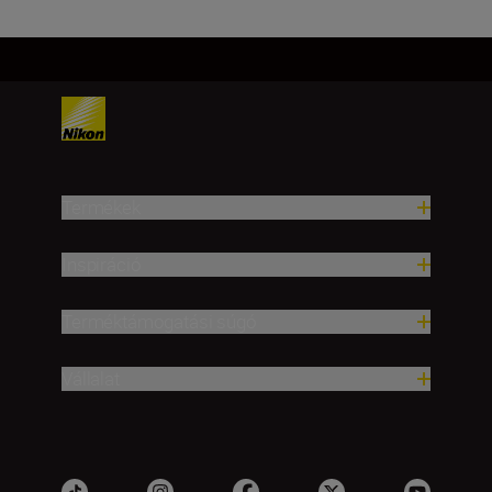
Termékek
Inspiráció
Terméktámogatási súgó
Vállalat