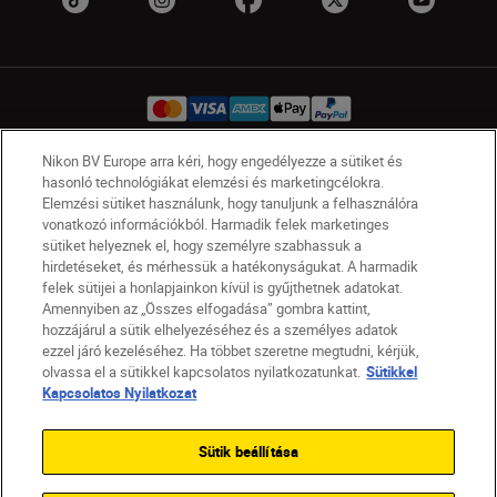
Nikon BV Europe arra kéri, hogy engedélyezze a sütiket és
hasonló technológiákat elemzési és marketingcélokra.
HU
Nikon Sites
Elemzési sütiket használunk, hogy tanuljunk a felhasználóra
Lépjen kapcsolatba velünk
Adatvédelmi nyilatkozat
vonatkozó információkból. Harmadik felek marketinges
Jogi nyilatkozat
Nikon Store szerződési feltételek
sütiket helyeznek el, hogy személyre szabhassuk a
hirdetéseket, és mérhessük a hatékonyságukat. A harmadik
Sütikkel kapcsolatos nyilatkozat
felek sütijei a honlapjainkon kívül is gyűjthetnek adatokat.
Akadálymentesség
Sütikre vonatkozó beállítások
Amennyiben az „Összes elfogadása” gombra kattint,
© 2026 Nikon
hozzájárul a sütik elhelyezéséhez és a személyes adatok
ezzel járó kezeléséhez. Ha többet szeretne megtudni, kérjük,
olvassa el a sütikkel kapcsolatos nyilatkozatunkat.
Sütikkel
Kapcsolatos Nyilatkozat
SKIP
Sütik beállítása