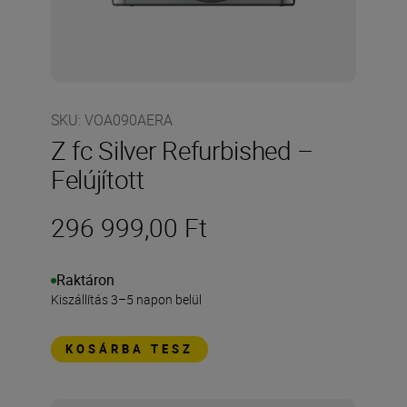
SKU
:
VOA090AERA
Z fc Silver Refurbished –
Felújított
296 999,00 Ft
Raktáron
Kiszállítás 3–5 napon belül
KOSÁRBA TESZ