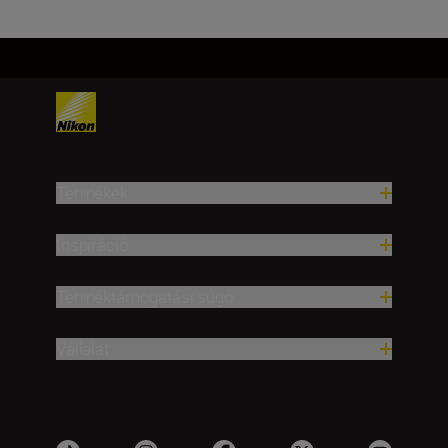
Termékek
Inspiráció
Terméktámogatási súgó
Vállalat