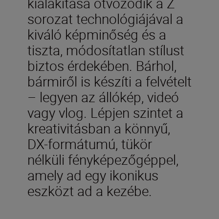
kialakítása ötvöződik a Z
sorozat technológiájával a
kiváló képminőség és a
tiszta, módosítatlan stílust
biztos érdekében. Bárhol,
bármiről is készíti a felvételt
– legyen az állókép, videó
vagy vlog. Lépjen szintet a
kreativitásban a könnyű,
DX-formátumú, tükör
nélküli fényképezőgéppel,
amely ad egy ikonikus
eszközt ad a kezébe.