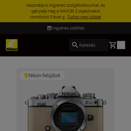
Használja ki ingyenes szolgáltatásunkat, és
igényelje meg a NIKKOR Z objektívekre
vonatkozó 5 éves g...
Tudjon meg többet
Ingyenes szállítás
Basket
Keresés
Nikon felújított