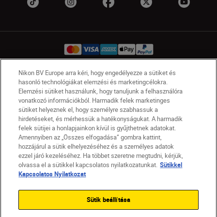
Nikon BV Europe arra kéri, hogy engedélyezze a sütiket és
hasonló technológiákat elemzési és marketingcélokra.
HU
Nikon Sites
Elemzési sütiket használunk, hogy tanuljunk a felhasználóra
Lépjen kapcsolatba velünk
Adatvédelmi nyilatkozat
vonatkozó információkból. Harmadik felek marketinges
Jogi nyilatkozat
Nikon Store szerződési feltételek
sütiket helyeznek el, hogy személyre szabhassuk a
hirdetéseket, és mérhessük a hatékonyságukat. A harmadik
Sütikkel kapcsolatos nyilatkozat
felek sütijei a honlapjainkon kívül is gyűjthetnek adatokat.
Akadálymentesség
Sütikre vonatkozó beállítások
Amennyiben az „Összes elfogadása” gombra kattint,
© 2026 Nikon
hozzájárul a sütik elhelyezéséhez és a személyes adatok
ezzel járó kezeléséhez. Ha többet szeretne megtudni, kérjük,
olvassa el a sütikkel kapcsolatos nyilatkozatunkat.
Sütikkel
Kapcsolatos Nyilatkozat
SKIP
Sütik beállítása