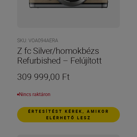
SKU
:
VOA094AERA
Z fc Silver/homokbézs
Refurbished – Felújított
309 999,00 Ft
Nincs raktáron
ÉRTESÍTÉST KÉREK, AMIKOR
ELÉRHETŐ LESZ