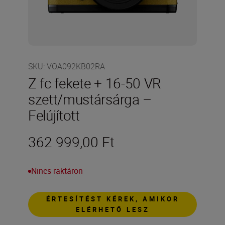
SKU
:
VOA092KB02RA
Z fc fekete + 16-50 VR
szett/mustársárga –
Felújított
362 999,00 Ft
Nincs raktáron
ÉRTESÍTÉST KÉREK, AMIKOR
ELÉRHETŐ LESZ