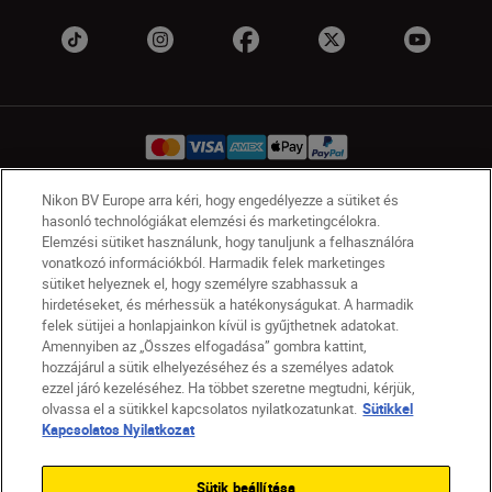
Nikon BV Europe arra kéri, hogy engedélyezze a sütiket és
hasonló technológiákat elemzési és marketingcélokra.
HU
Nikon Sites
Elemzési sütiket használunk, hogy tanuljunk a felhasználóra
Lépjen kapcsolatba velünk
Adatvédelmi nyilatkozat
vonatkozó információkból. Harmadik felek marketinges
Jogi nyilatkozat
Nikon Store szerződési feltételek
sütiket helyeznek el, hogy személyre szabhassuk a
hirdetéseket, és mérhessük a hatékonyságukat. A harmadik
Sütikkel kapcsolatos nyilatkozat
felek sütijei a honlapjainkon kívül is gyűjthetnek adatokat.
Akadálymentesség
Sütikre vonatkozó beállítások
Amennyiben az „Összes elfogadása” gombra kattint,
© 2026 Nikon
hozzájárul a sütik elhelyezéséhez és a személyes adatok
ezzel járó kezeléséhez. Ha többet szeretne megtudni, kérjük,
olvassa el a sütikkel kapcsolatos nyilatkozatunkat.
Sütikkel
Kapcsolatos Nyilatkozat
SKIP
Sütik beállítása