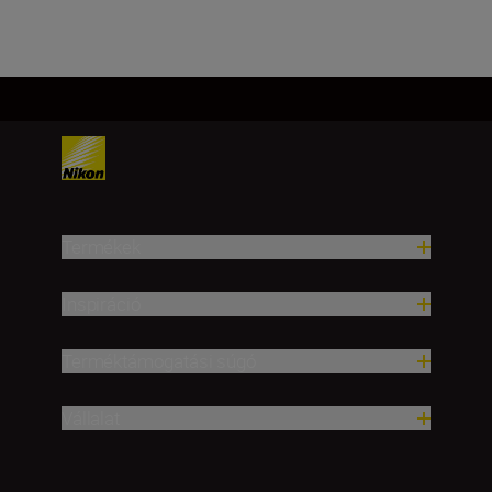
Termékek
Inspiráció
Terméktámogatási súgó
Vállalat