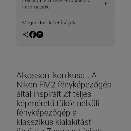
Felújított termékekre vonatkozó
információk
Megosztási lehetőségek
Alkosson ikonikusat. A
Nikon FM2 fényképezőgép
által inspirált Zf teljes
képméretű tükör nélküli
fényképezőgép a
klasszikus kialakítást
ötvözi a Z sorozat fejlett