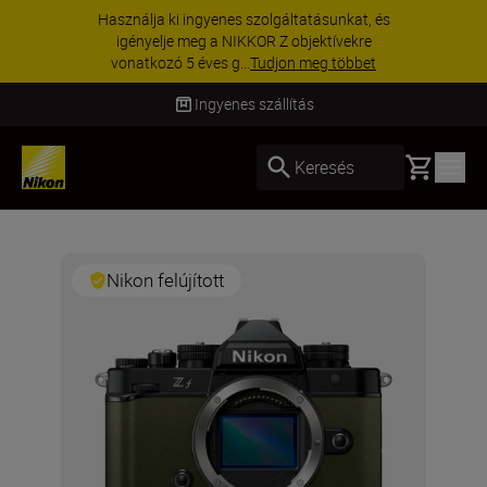
Használja ki ingyenes szolgáltatásunkat, és
igényelje meg a NIKKOR Z objektívekre
vonatkozó 5 éves g...
Tudjon meg többet
Ingyenes szállítás
Basket
Keresés
Nikon felújított