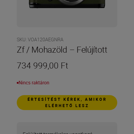
SKU
:
VOA120AEGNRA
Zf / Mohazöld – Felújított
734 999,00 Ft
Nincs raktáron
ÉRTESÍTÉST KÉREK, AMIKOR
ELÉRHETŐ LESZ