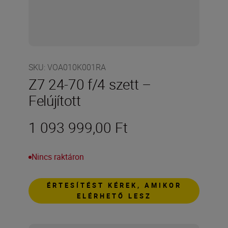
SKU
:
VOA010K001RA
Z7 24-70 f/4 szett –
Felújított
1 093 999,00 Ft
Nincs raktáron
ÉRTESÍTÉST KÉREK, AMIKOR
ELÉRHETŐ LESZ