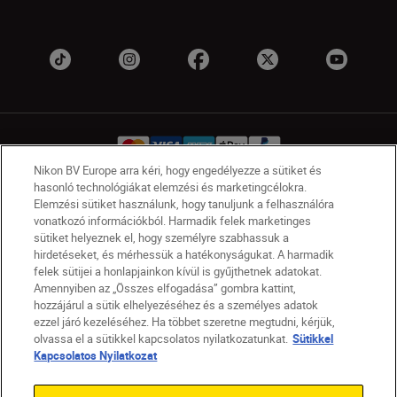
Nikon BV Europe arra kéri, hogy engedélyezze a sütiket és
hasonló technológiákat elemzési és marketingcélokra.
Elemzési sütiket használunk, hogy tanuljunk a felhasználóra
HU
Nikon Sites
vonatkozó információkból. Harmadik felek marketinges
Lépjen kapcsolatba velünk
Adatvédelmi nyilatkozat
sütiket helyeznek el, hogy személyre szabhassuk a
Jogi nyilatkozat
Nikon Store szerződési feltételek
hirdetéseket, és mérhessük a hatékonyságukat. A harmadik
felek sütijei a honlapjainkon kívül is gyűjthetnek adatokat.
Sütikkel kapcsolatos nyilatkozat
Amennyiben az „Összes elfogadása” gombra kattint,
Akadálymentesség
Sütikre vonatkozó beállítások
hozzájárul a sütik elhelyezéséhez és a személyes adatok
© 2026 Nikon
ezzel járó kezeléséhez. Ha többet szeretne megtudni, kérjük,
olvassa el a sütikkel kapcsolatos nyilatkozatunkat.
Sütikkel
Kapcsolatos Nyilatkozat
SKIP