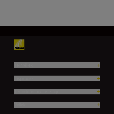
Termékek
Inspiráció
Terméktámogatási súgó
Vállalat