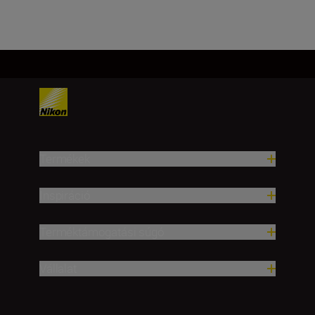
Termékek
Inspiráció
Terméktámogatási súgó
Vállalat