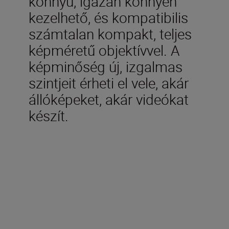
könnyű, igazán könnyen
kezelhető, és kompatibilis
számtalan kompakt, teljes
képméretű objektívvel. A
képminőség új, izgalmas
szintjeit érheti el vele, akár
állóképeket, akár videókat
készít.
Technical Specifications