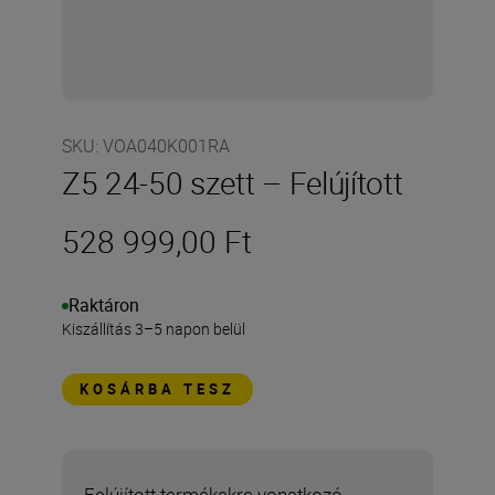
SKU
:
VOA040K001RA
Z5 24-50 szett – Felújított
528 999,00 Ft
Raktáron
Kiszállítás 3–5 napon belül
KOSÁRBA TESZ
Felújított termékekre vonatkozó