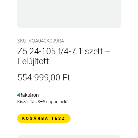
SKU
:
VOA040K009RA
Z5 24-105 f/4-7.1 szett –
Felújított
554 999,00 Ft
Raktáron
Kiszállítás 3–5 napon belül
KOSÁRBA TESZ