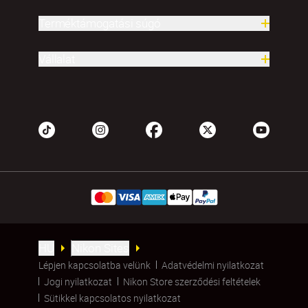
Terméktámogatási súgó
Vállalat
HU
Nikon Sites
Lépjen kapcsolatba velünk
Adatvédelmi nyilatkozat
Jogi nyilatkozat
Nikon Store szerződési feltételek
Sütikkel kapcsolatos nyilatkozat