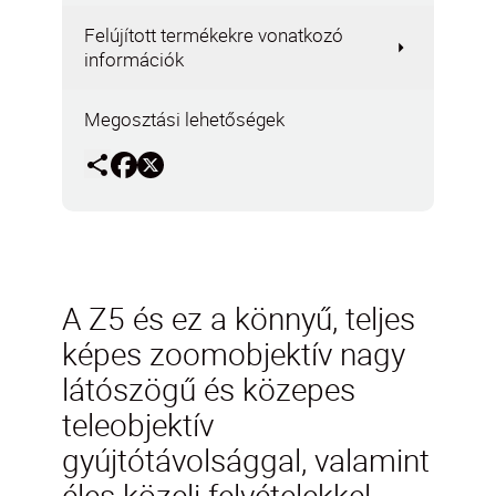
Felújított termékekre vonatkozó
információk
Megosztási lehetőségek
A Z5 és ez a könnyű, teljes
képes zoomobjektív nagy
látószögű és közepes
teleobjektív
gyújtótávolsággal, valamint
éles közeli felvételekkel