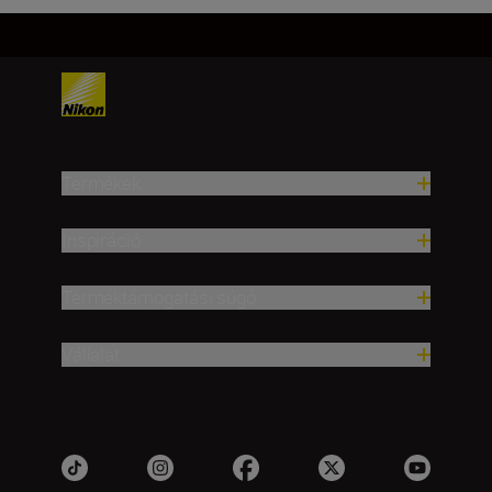
Termékek
Inspiráció
Terméktámogatási súgó
Vállalat