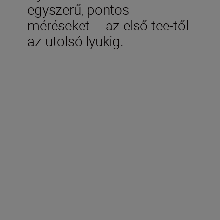
egyszerű, pontos
méréseket – az első tee-től
az utolsó lyukig.
Műszaki adatok
Mérési tartomány (tényleges
távolság) (m)
5~730 m
Útmutató a zászlórúd