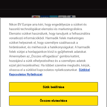
Nikon BV Europe arra kéri, hogy engedélyezze a sütiket és
hasonló technológiákat elemzési és marketingcélokra.
Elemzési sütiket használunk, hogy tanuljunk a felhasználóra
HU
Nikon Sites
vonatkozó információkból. Harmadik felek marketinges
Lépjen kapcsolatba velünk
Adatvédelmi nyilatkozat
sütiket helyeznek el, hogy személyre szabhassuk a
hirdetéseket, és mérhessük a hatékonyságukat. A harmadik
Jogi nyilatkozat
Nikon Store szerződési feltételek
felek sütijei a honlapjainkon kívül is gyűjthetnek adatokat.
Sütikkel kapcsolatos nyilatkozat
Amennyiben az „Összes elfogadása” gombra kattint,
Akadálymentesség
Sütikre vonatkozó beállítások
hozzájárul a sütik elhelyezéséhez és a személyes adatok
© 2026 Nikon
ezzel járó kezeléséhez. Ha többet szeretne megtudni, kérjük,
olvassa el a sütikkel kapcsolatos nyilatkozatunkat.
Sütikkel
Kapcsolatos Nyilatkozat
SKIP
Sütik beállítása
Összes elutasítása