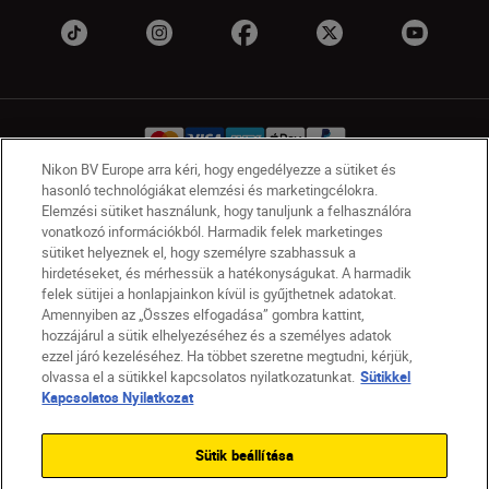
Nikon BV Europe arra kéri, hogy engedélyezze a sütiket és
hasonló technológiákat elemzési és marketingcélokra.
Elemzési sütiket használunk, hogy tanuljunk a felhasználóra
HU
Nikon Sites
vonatkozó információkból. Harmadik felek marketinges
Lépjen kapcsolatba velünk
Adatvédelmi nyilatkozat
sütiket helyeznek el, hogy személyre szabhassuk a
Jogi nyilatkozat
Nikon Store szerződési feltételek
hirdetéseket, és mérhessük a hatékonyságukat. A harmadik
felek sütijei a honlapjainkon kívül is gyűjthetnek adatokat.
Sütikkel kapcsolatos nyilatkozat
Amennyiben az „Összes elfogadása” gombra kattint,
Akadálymentesség
Sütikre vonatkozó beállítások
hozzájárul a sütik elhelyezéséhez és a személyes adatok
© 2026 Nikon
ezzel járó kezeléséhez. Ha többet szeretne megtudni, kérjük,
olvassa el a sütikkel kapcsolatos nyilatkozatunkat.
Sütikkel
Kapcsolatos Nyilatkozat
SKIP
Sütik beállítása