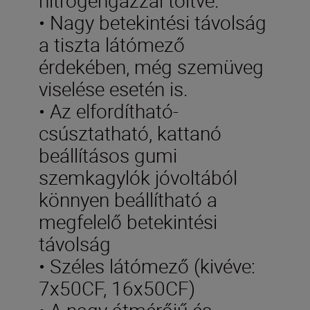
• Nagy betekintési távolság
a tiszta látómező
érdekében, még szemüveg
viselése esetén is.
• Az elfordítható-
csúsztatható, kattanó
beállításos gumi
szemkagylók jóvoltából
könnyen beállítható a
megfelelő betekintési
távolság
• Széles látómező (kivéve:
7x50CF, 16x50CF)
• A nagy átmérőjű és