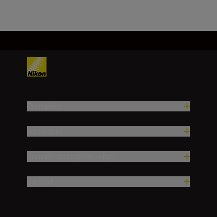
Termékek
Inspiráció
Terméktámogatási súgó
Vállalat