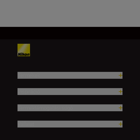
Továbbiak betöltése
Termékek
Inspiráció
Terméktámogatási súgó
Vállalat