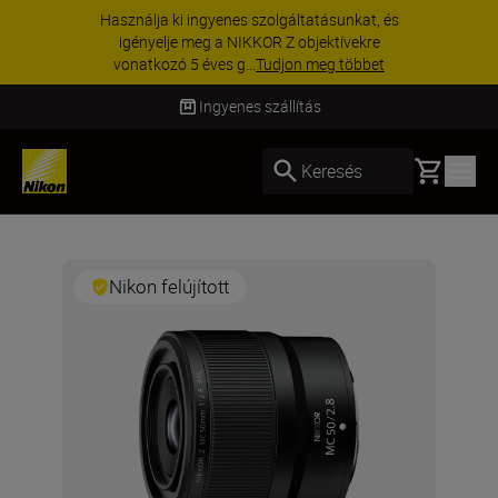
Használja ki ingyenes szolgáltatásunkat, és
igényelje meg a NIKKOR Z objektívekre
vonatkozó 5 éves g...
Tudjon meg többet
Ingyenes szállítás
Basket
Keresés
Nikon felújított