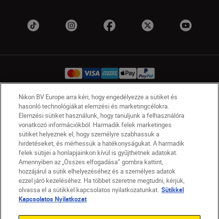
Nikon BV Europe arra kéri, hogy engedélyezze a sütiket és
hasonló technológiákat elemzési és marketingcélokra.
HU
Nikon Sites
Elemzési sütiket használunk, hogy tanuljunk a felhasználóra
Lépjen kapcsolatba velünk
Adatvédelmi nyilatkozat
vonatkozó információkból. Harmadik felek marketinges
Jogi nyilatkozat
Nikon Store szerződési feltételek
sütiket helyeznek el, hogy személyre szabhassuk a
hirdetéseket, és mérhessük a hatékonyságukat. A harmadik
Sütikkel kapcsolatos nyilatkozat
felek sütijei a honlapjainkon kívül is gyűjthetnek adatokat.
Akadálymentesség
Sütikre vonatkozó beállítások
Amennyiben az „Összes elfogadása” gombra kattint,
© 2026 Nikon
hozzájárul a sütik elhelyezéséhez és a személyes adatok
ezzel járó kezeléséhez. Ha többet szeretne megtudni, kérjük,
olvassa el a sütikkel kapcsolatos nyilatkozatunkat.
Sütikkel
Kapcsolatos Nyilatkozat
SKIP