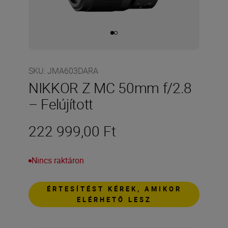
SKU
:
JMA603DARA
NIKKOR Z MC 50mm f/2.8
– Felújított
222 999,00 Ft
Nincs raktáron
ÉRTESÍTÉST KÉREK, AMIKOR
ELÉRHETŐ LESZ