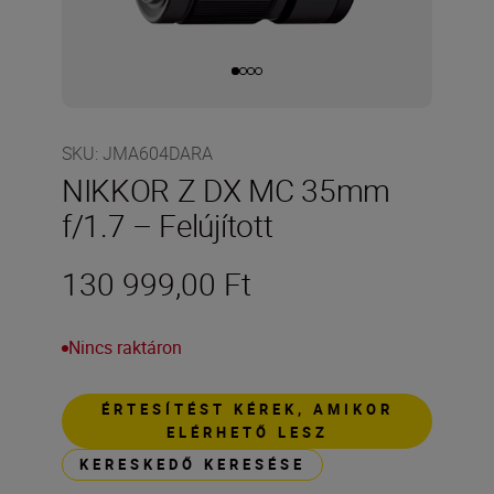
SKU
:
JMA604DARA
NIKKOR Z DX MC 35mm
f/1.7 – Felújított
130 999,00 Ft
Nincs raktáron
ÉRTESÍTÉST KÉREK, AMIKOR
ELÉRHETŐ LESZ
KERESKEDŐ KERESÉSE