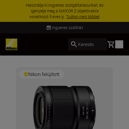
es szolgáltatásunkat, és
KIEGÉSZÍTŐKRE V
NIKKOR Z objektívekre
kedvezmény kivála
g...
Tudjon meg többet
egészítse ki még ma
Ingyenes szállítás
Basket
Keresés
Nikon felújított