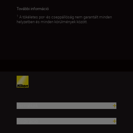
További információ
1
A tökéletes por- és cseppállóság nem garantált minden
helyzetben és minden körülmények között.
Termékek
Inspiráció