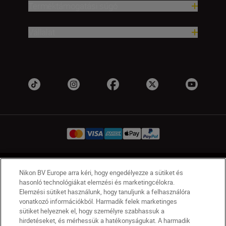
Terméktámogatási súgó
Vállalat
HU
Nikon Sites
Nikon BV Europe arra kéri, hogy engedélyezze a sütiket és
hasonló technológiákat elemzési és marketingcélokra.
Lépjen kapcsolatba velünk
Adatvédelmi nyilatkozat
Elemzési sütiket használunk, hogy tanuljunk a felhasználóra
Jogi nyilatkozat
Nikon Store szerződési feltételek
vonatkozó információkból. Harmadik felek marketinges
Sütikkel kapcsolatos nyilatkozat
sütiket helyeznek el, hogy személyre szabhassuk a
Akadálymentesség
Sütikre vonatkozó beállítások
hirdetéseket, és mérhessük a hatékonyságukat. A harmadik