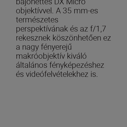
bajonettes DX Micro
objektívvel. A 35 mm-es
természetes
perspektívának és az f/1,7
rekesznek köszönhetően ez
a nagy fényerejű
makróobjektív kiváló
általános fényképezéshez
és videófelvételekhez is.
Műszaki adatok