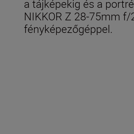
a tájképekig és a portr
NIKKOR Z 28-75mm f/
fényképezőgéppel.
Műszaki adatok