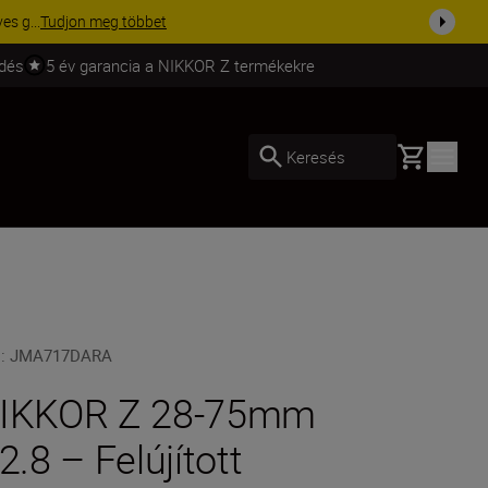
ma a fe...
Vásároljon most
ldés
5 év garancia a NIKKOR Z termékekre
Basket
Keresés
U
:
JMA717DARA
IKKOR Z 28-75mm
/2.8 – Felújított