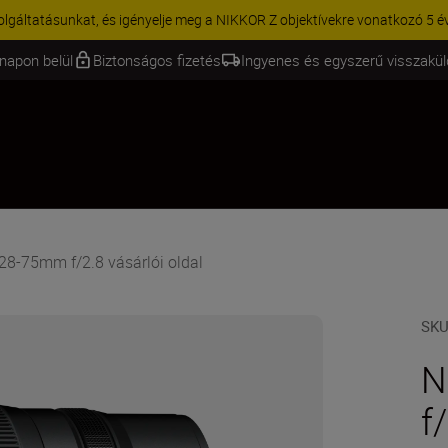
KCIÓ | 15% kedvezmény kiválasztott kiegészítőkre – egészítse ki még 
napon belül
Biztonságos fizetés
Ingyenes és egyszerű visszakü
8-75mm f/2.8 vásárlói oldal
SK
N
f