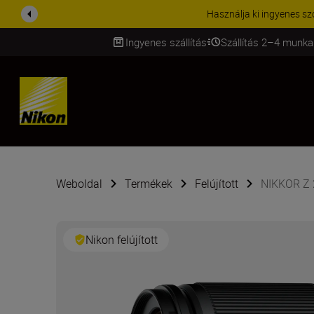
KIEGÉSZÍTŐKRE VONATKOZÓ A
Ingyenes szállítás
Szállítás 2–4 munka
SKIP
Weboldal
Termékek
Felújított
NIKKOR Z 2
Nikon felújított