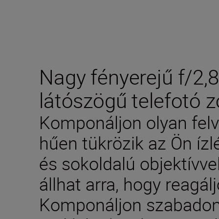
Nagy fényerejű f/2,
látószögű telefotó 
Komponáljon olyan felv
hűen tükrözik az Ön ízl
és sokoldalú objektívv
állhat arra, hogy reagál
Komponáljon szabadon a