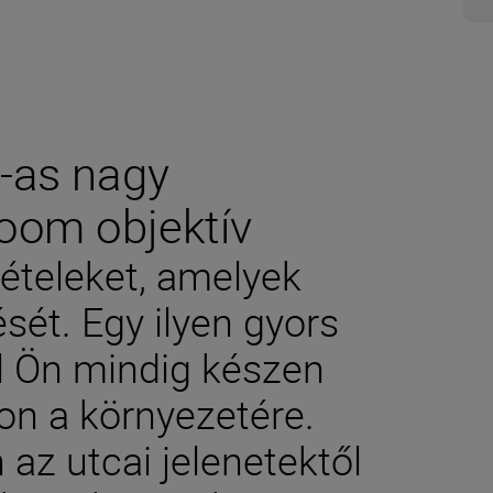
8-as nagy
zoom objektív
ételeket, amelyek
ését. Egy ilyen gyors
el Ön mindig készen
jon a környezetére.
z utcai jelenetektől