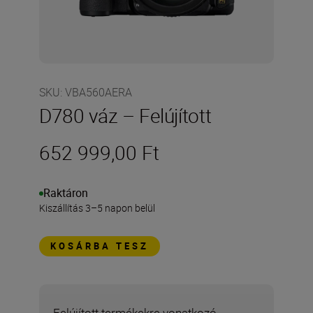
SKU
:
VBA560AERA
D780 váz – Felújított
652 999,00 Ft
Raktáron
Kiszállítás 3–5 napon belül
KOSÁRBA TESZ
Felújított termékekre vonatkozó