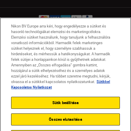
Nikon BV Europe arra kéri, hogy engedélyezze a sütiket és
hasonló technológiákat elemzési és marketingcélokra.
Elemzési sütiket használunk, hogy tanuljunk a felhasználóra
HU
Nikon Sites
vonatkozó információkból. Harmadik felek marketinges
Lépjen kapcsolatba velünk
Adatvédelmi nyilatkozat
sütiket helyeznek el, hogy személyre szabhassuk a
hirdetéseket, és mérhessük a hatékonyságukat. A harmadik
Jogi nyilatkozat
Nikon Store szerződési feltételek
felek sütijei a honlapjainkon kívül is gyűjthetnek adatokat.
Sütikkel kapcsolatos nyilatkozat
Amennyiben az „Összes elfogadása” gombra kattint,
Akadálymentesség
Sütikre vonatkozó beállítások
hozzájárul a sütik elhelyezéséhez és a személyes adatok
© 2026 Nikon
ezzel járó kezeléséhez. Ha többet szeretne megtudni, kérjük,
olvassa el a sütikkel kapcsolatos nyilatkozatunkat.
Sütikkel
Kapcsolatos Nyilatkozat
SKIP
Sütik beállítása
Összes elutasítása