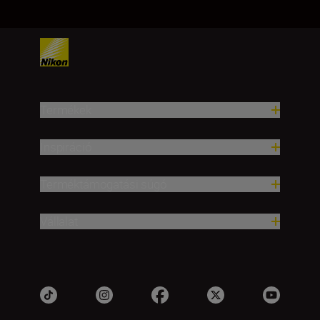
Termékek
Inspiráció
Terméktámogatási súgó
Vállalat