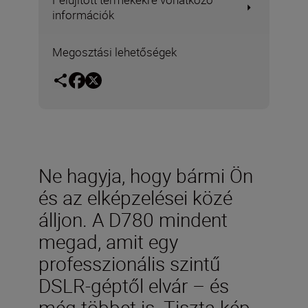
információk
Megosztási lehetőségek
Ne hagyja, hogy bármi Ön
és az elképzelései közé
álljon. A D780 mindent
megad, amit egy
professzionális szintű
DSLR-géptől elvár – és
még többet is. Tiszta kép.