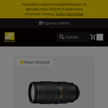
asználja ki ingyenes szolgáltatásunkat, és
igényelje meg a NIKKOR Z objektívekre
vonatkozó 5 éves g...
Tudjon meg többet
Ingyenes szállítás
Basket
Keresés
Nikon felújított