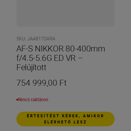
SKU
:
JAA817DARA
AF-S NIKKOR 80-400mm
f/4.5-5.6G ED VR –
Felújított
754 999,00 Ft
Nincs raktáron
ÉRTESÍTÉST KÉREK, AMIKOR
ELÉRHETŐ LESZ