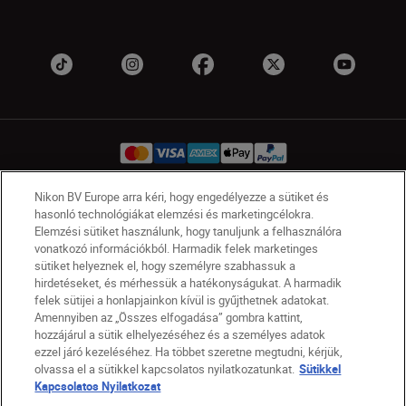
Nikon BV Europe arra kéri, hogy engedélyezze a sütiket és
hasonló technológiákat elemzési és marketingcélokra.
HU
Nikon Sites
Elemzési sütiket használunk, hogy tanuljunk a felhasználóra
Lépjen kapcsolatba velünk
Adatvédelmi nyilatkozat
vonatkozó információkból. Harmadik felek marketinges
Jogi nyilatkozat
Nikon Store szerződési feltételek
sütiket helyeznek el, hogy személyre szabhassuk a
hirdetéseket, és mérhessük a hatékonyságukat. A harmadik
Sütikkel kapcsolatos nyilatkozat
felek sütijei a honlapjainkon kívül is gyűjthetnek adatokat.
Akadálymentesség
Sütikre vonatkozó beállítások
Amennyiben az „Összes elfogadása” gombra kattint,
© 2026 Nikon
hozzájárul a sütik elhelyezéséhez és a személyes adatok
ezzel járó kezeléséhez. Ha többet szeretne megtudni, kérjük,
olvassa el a sütikkel kapcsolatos nyilatkozatunkat.
Sütikkel
Kapcsolatos Nyilatkozat
SKIP