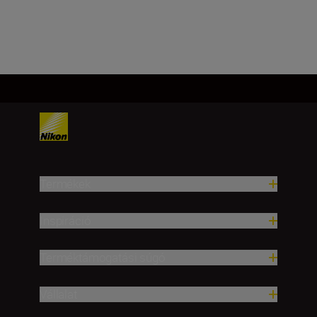
Továbbiak betöltése
Termékek
Inspiráció
Terméktámogatási súgó
Vállalat