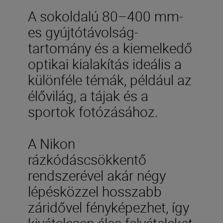
A sokoldalú 80–400 mm-
es gyújtótávolság-
tartomány és a kiemelkedő
optikai kialakítás ideális a
különféle témák, például az
élővilág, a tájak és a
sportok fotózásához.
A Nikon
rázkódáscsökkentő
rendszerével akár négy
lépésközzel hosszabb
záridővel fényképezhet, így
kivételesen éles felvételeket