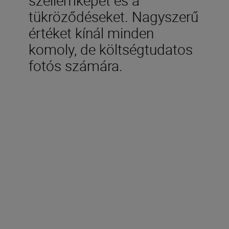
tükröződéseket. Nagyszerű
értéket kínál minden
komoly, de költségtudatos
fotós számára.
Műszaki adatok
Gyújtótávolság
24–120 mm