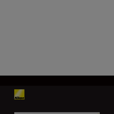
Maximális rekesz
f/4
Minimális rekesz
f/22
Továbbiak betöltése