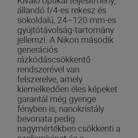
állandó f/4-es rekesz és
sokoldalú, 24–120 mm-es
gyújtótávolság-tartomány
jellemzi. A Nikon második
generációs
rázkódáscsökkentő
rendszerével van
felszerelve, amely
kiemelkedően éles képeket
garantál még gyenge
fényben is, nanokristály
bevonata pedig
nagymértékben csökkenti a
szellemképet és a