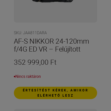
SKU
:
JAA811DARA
AF-S NIKKOR 24-120mm
f/4G ED VR – Felújított
352 999,00 Ft
Nincs raktáron
ÉRTESÍTÉST KÉREK, AMIKOR
ELÉRHETŐ LESZ