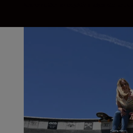
köszönhetően az objektív a teljes kép terüle