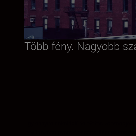
Több fény. Nagyobb sz
Egy ennyire sokoldalú telefotós zoomobjektívv
lenyűgözően gyors élességállításnak köszönh