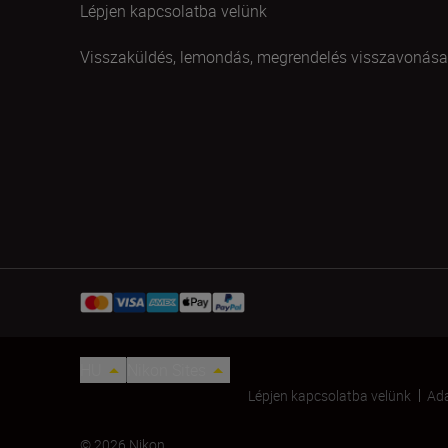
Lépjen kapcsolatba velünk
Visszaküldés, lemondás, megrendelés visszavonása
HU
Nikon Sites
Lépjen kapcsolatba velünk
Ada
© 2026 Nikon