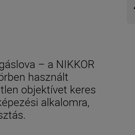
igáslova – a NIKKOR
örben használt
tlen objektívet keres
épezési alkalomra,
sztás.