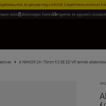
KCIÓ | 15% kedvezmény kiválasztott kiegészítőkre – egészítse ki még 
napon belül
Biztonságos fizetés
Ingyenes és egyszerű visszakü
ektívek
A NIKKOR 24–70mm f/2.8E ED VR termék áttekintés
SK
A
f