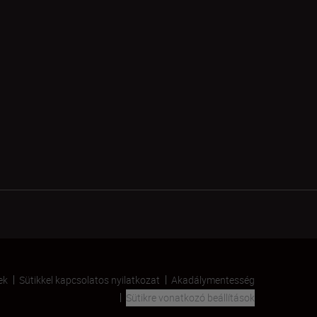
ek
Sütikkel kapcsolatos nyilatkozat
Akadálymentesség
Sütikre vonatkozó beállítások