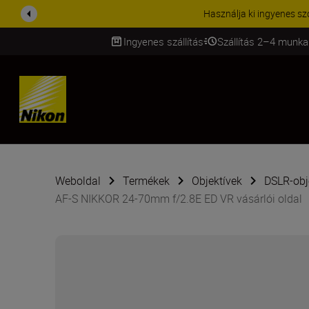
KIEGÉSZÍTŐKRE VONATKOZÓ A
Ingyenes szállítás
Szállítás 2–4 munka
SKIP
Weboldal
Termékek
Objektívek
DSLR-obj
AF-S NIKKOR 24-70mm f/2.8E ED VR vásárlói oldal