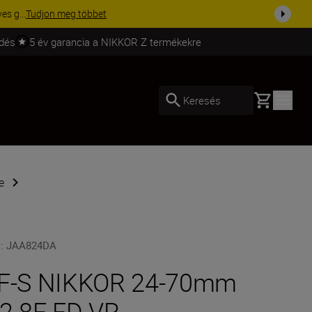
ma a fe...
Vásároljon most
ldés
5 év garancia a NIKKOR Z termékekre
Basket
Keresés
e
U
:
JAA824DA
F-S NIKKOR 24-70mm
/2.8E ED VR