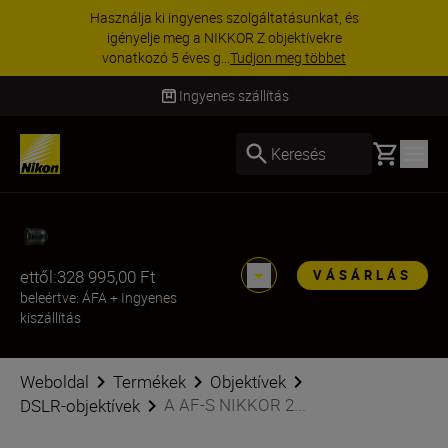
Használja ki ingyenes szolgáltatásunkat, és
igényelje meg a NIKKOR Z objektívekre
vonatkozó 5 éves g...
Tudjon meg többet
Ingyenes szállítás
Basket
Keresés
ettől:
328 995,00 Ft
VÁSÁRLÁS
beleértve: ÁFA
+
Ingyenes
kiszállítás
Weboldal
Termékek
Objektívek
A AF-S NIKKOR 2...
DSLR-objektívek