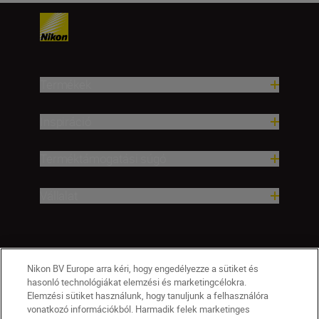
Termékek
Inspiráció
Terméktámogatási súgó
Vállalat
Nikon BV Europe arra kéri, hogy engedélyezze a sütiket és
hasonló technológiákat elemzési és marketingcélokra.
Elemzési sütiket használunk, hogy tanuljunk a felhasználóra
vonatkozó információkból. Harmadik felek marketinges