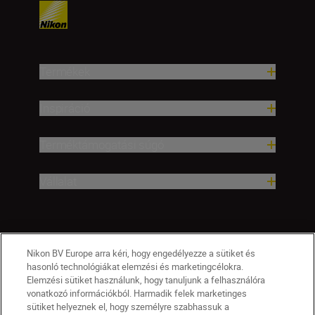
Termékek
Inspiráció
Terméktámogatási súgó
Vállalat
Nikon BV Europe arra kéri, hogy engedélyezze a sütiket és
hasonló technológiákat elemzési és marketingcélokra.
Elemzési sütiket használunk, hogy tanuljunk a felhasználóra
vonatkozó információkból. Harmadik felek marketinges
sütiket helyeznek el, hogy személyre szabhassuk a