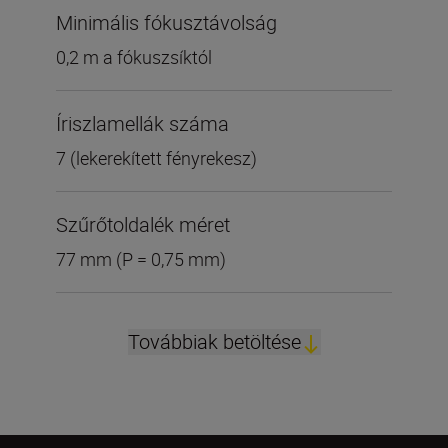
Minimális fókusztávolság
0,2 m a fókuszsíktól
Íriszlamellák száma
7 (lekerekített fényrekesz)
Szűrőtoldalék méret
77 mm (P = 0,75 mm)
Továbbiak betöltése