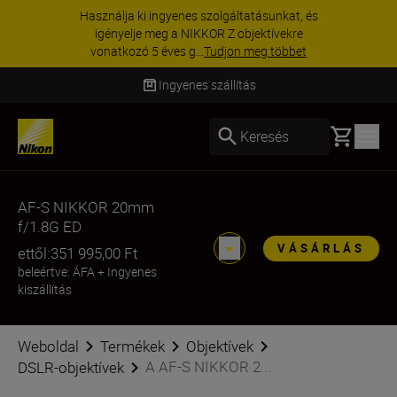
Használja ki ingyenes szolgáltatásunkat, és
igényelje meg a NIKKOR Z objektívekre
vonatkozó 5 éves g...
Tudjon meg többet
Ingyenes szállítás
Basket
Keresés
AF-S NIKKOR 20mm
f/1.8G ED
VÁSÁRLÁS
ettől:
351 995,00 Ft
beleértve: ÁFA
+
Ingyenes
kiszállítás
Weboldal
Termékek
Objektívek
A AF-S NIKKOR 2...
DSLR-objektívek