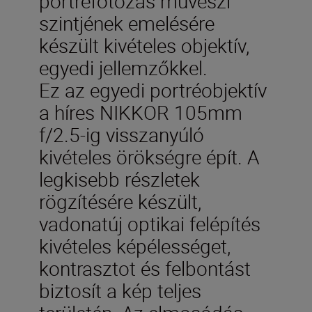
portréfotózás művészi
szintjének emelésére
készült kivételes objektív,
egyedi jellemzőkkel.
Ez az egyedi portréobjektív
a híres NIKKOR 105mm
f/2.5-ig visszanyúló
kivételes örökségre épít. A
legkisebb részletek
rögzítésére készült,
vadonatúj optikai felépítés
kivételes képélességet,
kontrasztot és felbontást
biztosít a kép teljes