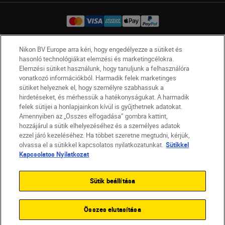
Nikon BV Europe arra kéri, hogy engedélyezze a sütiket és
HU
Nikon Sites
hasonló technológiákat elemzési és marketingcélokra.
Elemzési sütiket használunk, hogy tanuljunk a felhasználóra
Lépjen kapcsolatba velünk
Adatvédelmi nyilatkozat
vonatkozó információkból. Harmadik felek marketinges
Jogi nyilatkozat
Nikon Store szerződési feltételek
sütiket helyeznek el, hogy személyre szabhassuk a
Sütikkel kapcsolatos nyilatkozat
hirdetéseket, és mérhessük a hatékonyságukat. A harmadik
Akadálymentesség
Sütikre vonatkozó beállítások
felek sütijei a honlapjainkon kívül is gyűjthetnek adatokat.
Amennyiben az „Összes elfogadása” gombra kattint,
© 2026 Nikon
hozzájárul a sütik elhelyezéséhez és a személyes adatok
ezzel járó kezeléséhez. Ha többet szeretne megtudni, kérjük,
olvassa el a sütikkel kapcsolatos nyilatkozatunkat.
Sütikkel
Kapcsolatos Nyilatkozat
SKIP
Sütik beállítása
Összes elutasítása