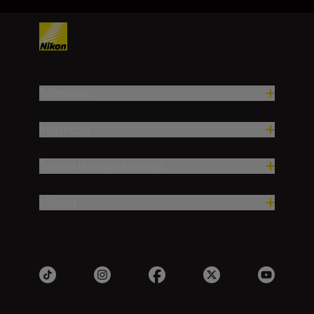
Termékek
Inspiráció
Terméktámogatási súgó
Vállalat