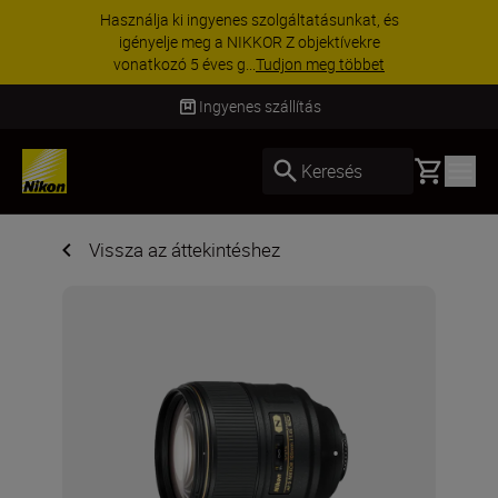
KIEGÉSZÍTŐKRE VONATKOZÓ AKCIÓ | 15%
kedvezmény kiválasztott kiegészítőkre –
egészítse ki még ma a fe...
Vásároljon most
Ingyenes szállítás
Basket
Keresés
Vissza az áttekintéshez