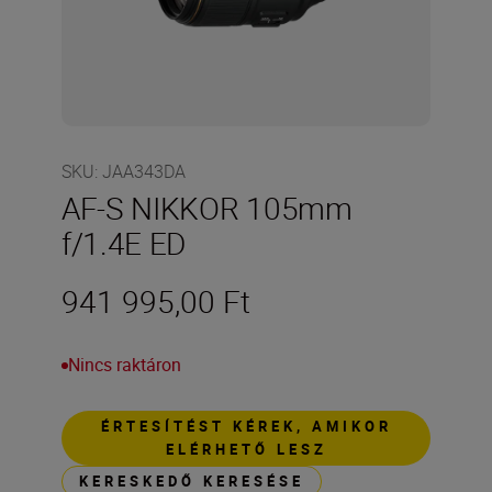
SKU
:
JAA343DA
AF-S NIKKOR 105mm
f/1.4E ED
941 995,00 Ft
Nincs raktáron
ÉRTESÍTÉST KÉREK, AMIKOR
ELÉRHETŐ LESZ
KERESKEDŐ KERESÉSE