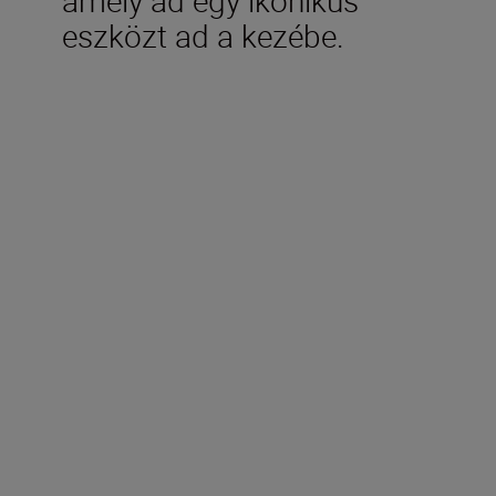
eszközt ad a kezébe.
A doboz tartalmazza
EN-EL25 lítium-ion