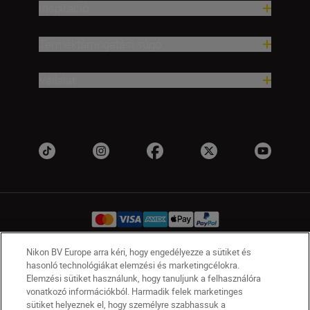
Inspiráció
Terméktámogatási súgó
Vállalat
Nikon BV Europe arra kéri, hogy engedélyezze a sütiket és
hasonló technológiákat elemzési és marketingcélokra.
HU
Nikon Sites
Elemzési sütiket használunk, hogy tanuljunk a felhasználóra
Lépjen kapcsolatba velünk
Adatvédelmi nyilatkozat
vonatkozó információkból. Harmadik felek marketinges
Jogi nyilatkozat
Nikon Store szerződési feltételek
sütiket helyeznek el, hogy személyre szabhassuk a