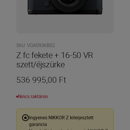
SKU
:
VOA093KB02
Z fc fekete + 16-50 VR
szett/éjszürke
536 995,00 Ft
Nincs raktáron
Ingyenes NIKKOR Z kiterjesztett
garancia