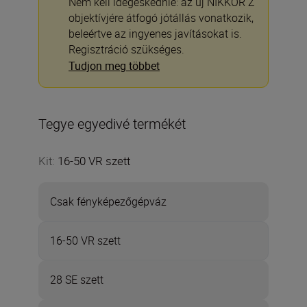
Nem kell idegeskednie: az új NIKKOR Z
objektívjére átfogó jótállás vonatkozik,
beleértve az ingyenes javításokat is.
Regisztráció szükséges.
Tudjon meg többet
Tegye egyedivé termékét
Kit
:
16-50 VR szett
Csak fényképezőgépváz
16-50 VR szett
28 SE szett