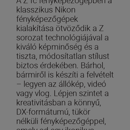
klasszikus Nikon
fényképezőgépek
kialakítása ötvöződik a Z
sorozat technológiájával a
kiváló képminőség és a
tiszta, módosítatlan stílust
biztos érdekében. Bárhol,
bármiről is készíti a felvételt
– legyen az állókép, videó
vagy vlog. Lépjen szintet a
kreativitásban a könnyű,
DX-formátumú, tükör
nélküli fényképezőgéppel,
amely ad egy ikonikus