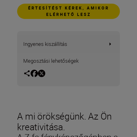
ÉRTESÍTÉST KÉREK, AMIKOR
ELÉRHETŐ LESZ
Ingyenes kiszállítás
Megosztási lehetőségek
A mi örökségünk. Az Ön
kreativitása.
A Z fc fényképezőgépben a