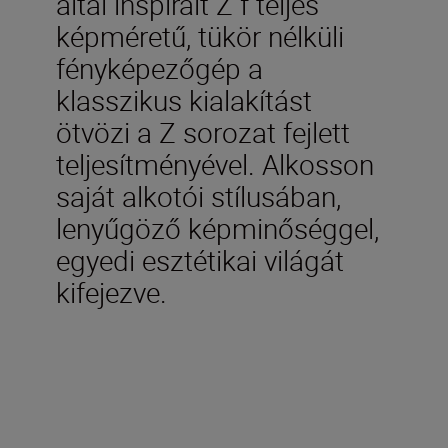
által inspirált Z f teljes
képméretű, tükör nélküli
fényképezőgép a
klasszikus kialakítást
ötvözi a Z sorozat fejlett
teljesítményével. Alkosson
saját alkotói stílusában,
lenyűgöző képminőséggel,
egyedi esztétikai világát
kifejezve.
A doboz tartalmazza