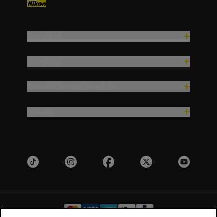
Termékek
Inspiráció
Terméktámogatási súgó
Vállalat