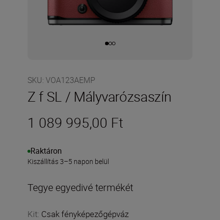
SKU
:
VOA123AEMP
Z f SL / Mályvarózsaszín
1 089 995,00 Ft
Raktáron
Kiszállítás 3–5 napon belül
Tegye egyedivé termékét
Kit
:
Csak fényképezőgépváz