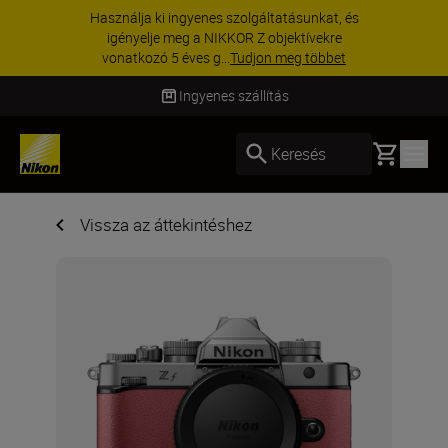
KIEGÉSZÍTŐKRE VONATKOZÓ AKCIÓ | 15%
kedvezmény kiválasztott kiegészítőkre –
egészítse ki még ma a fe...
Vásároljon most
Ingyenes szállítás
Basket
Keresés
Vissza az áttekintéshez