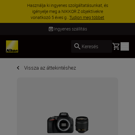
Használja ki ingyenes szolgáltatásunkat, és
igényelje meg a NIKKOR Z objektívekre
vonatkozó 5 éves g...
Tudjon meg többet
Ingyenes szállítás
Basket
Keresés
Vissza az áttekintéshez