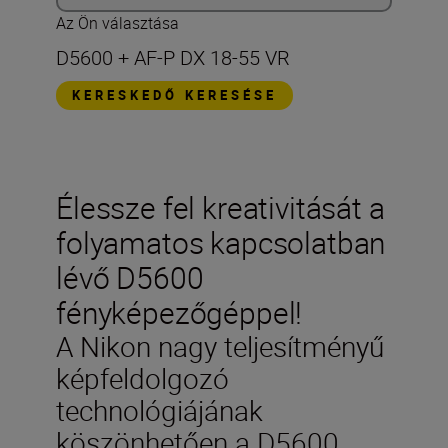
Az Ön választása
D5600 + AF-P DX 18-55 VR
KERESKEDŐ KERESÉSE
Élessze fel kreativitását a
folyamatos kapcsolatban
lévő D5600
fényképezőgéppel!
A Nikon nagy teljesítményű
képfeldolgozó
technológiájának
köszönhetően a D5600