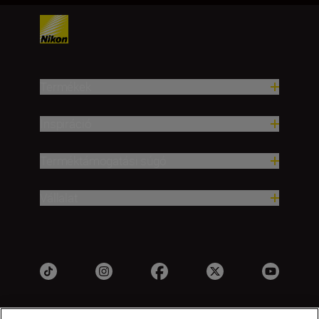
Termékek
Inspiráció
Terméktámogatási súgó
Vállalat