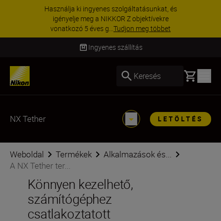
Használja ki ingyenes szolgáltatásunkat, és
igényelje meg a NIKKOR Z objektívekre
vonatkozó 5 éves g...
Tudjon meg többet
Ingyenes szállítás
Basket
Keresés
NX Tether
LETÖLTÉS
Weboldal
Termékek
Alkalmazások és...
A NX Tether ter...
Könnyen kezelhető,
számítógéphez
csatlakoztatott