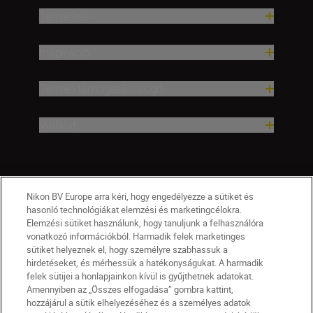
Termékek
Inspiráció
Terméktámogatási súgó
Vállalat
Nikon BV Europe arra kéri, hogy engedélyezze a sütiket és
hasonló technológiákat elemzési és marketingcélokra.
Elemzési sütiket használunk, hogy tanuljunk a felhasználóra
vonatkozó információkból. Harmadik felek marketinges
sütiket helyeznek el, hogy személyre szabhassuk a
hirdetéseket, és mérhessük a hatékonyságukat. A harmadik
felek sütijei a honlapjainkon kívül is gyűjthetnek adatokat.
Amennyiben az „Összes elfogadása” gombra kattint,
hozzájárul a sütik elhelyezéséhez és a személyes adatok