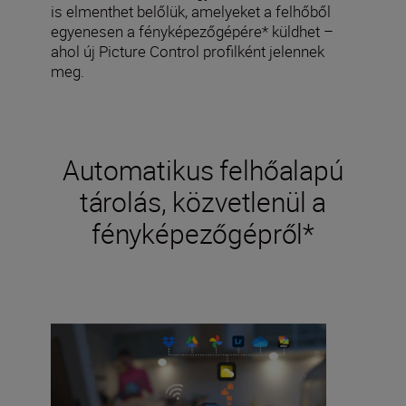
is elmenthet belőlük, amelyeket a felhőből
egyenesen a fényképezőgépére* küldhet –
ahol új Picture Control profilként jelennek
meg.
Automatikus felhőalapú
tárolás, közvetlenül a
fényképezőgépről*