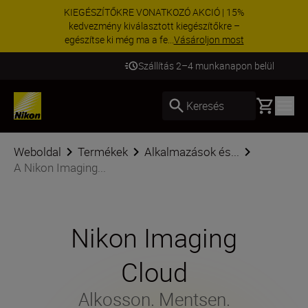
KIEGÉSZÍTŐKRE VONATKOZÓ AKCIÓ | 15%
kedvezmény kiválasztott kiegészítőkre –
egészítse ki még ma a fe...
Vásároljon most
Szállítás 2–4 munkanapon belül
Basket
Keresés
Weboldal
Termékek
Alkalmazások és...
A Nikon Imaging...
Nikon Imaging
Cloud
Alkosson. Mentsen.