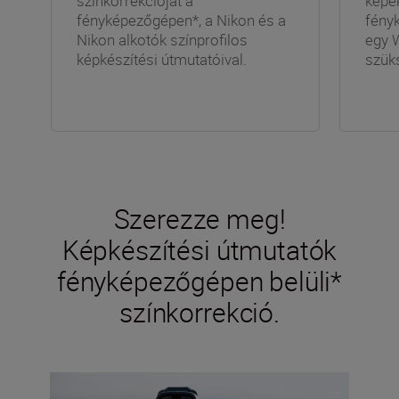
színkorrekcióját a
képek
fényképezőgépen*, a Nikon és a
fény
Nikon alkotók színprofilos
egy W
képkészítési útmutatóival.
szük
Szerezze meg!
Képkészítési útmutatók
fényképezőgépen belüli*
színkorrekció.