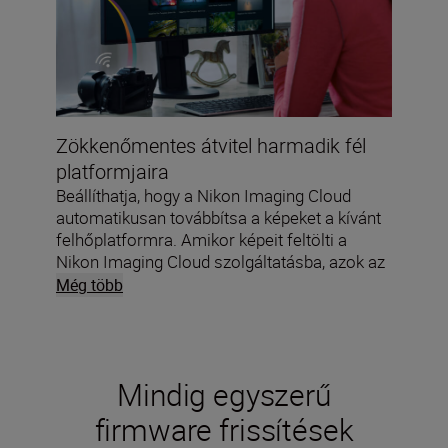
Zökkenőmentes átvitel harmadik fél
platformjaira
Beállíthatja, hogy a Nikon Imaging Cloud
automatikusan továbbítsa a képeket a kívánt
felhőplatformra. Amikor képeit feltölti a
Nikon Imaging Cloud szolgáltatásba, azok az
Ön által megadott fájlszállító szolgáltatásra
Még több
kerülnek.
Mindig egyszerű
firmware frissítések