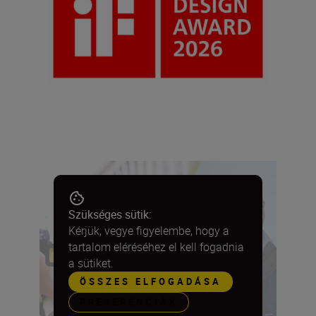
Szükséges sütik:
Kérjük, vegye figyelembe, hogy a
tartalom eléréséhez el kell fogadnia
a sütiket.
ÖSSZES ELFOGADÁSA
PREFERENCIÁK