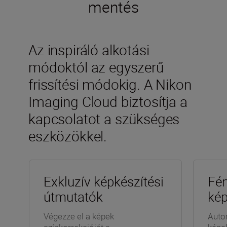
mentés
Az inspiráló alkotási
módoktól az egyszerű
frissítési módokig. A Nikon
Imaging Cloud biztosítja a
kapcsolatot a szükséges
eszközökkel.
Exkluzív képkészítési
Fén
útmutatók
kép
Végezze el a képek
Auto