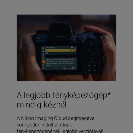
A legjobb fényképezőgép*
mindig kéznél
A Nikon Imaging Cloud segítségével
könnyedén indulhat útnak
fényképezőgépének legjobb verziójával!