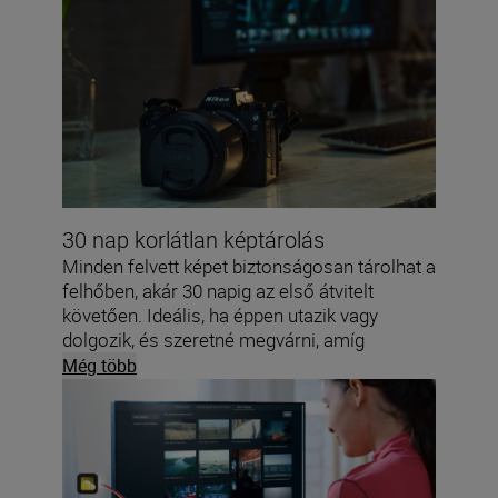
30 nap korlátlan képtárolás
Minden felvett képet biztonságosan tárolhat a
felhőben, akár 30 napig az első átvitelt
követően. Ideális, ha éppen utazik vagy
dolgozik, és szeretné megvárni, amíg
visszatér, mielőtt eldöntené, hogy mit kezdjen
Még több
a felvételeivel.