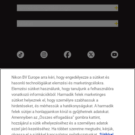
Terméktámogatási súgó
Vállalat
Nikon BV Europe arra kéri, hogy engedélyezze a sütiket és
hasonló technológiákat elemzési és marketingcélokra.
Elemzési sütiket használunk, hogy tanuljunk a felhasználóra
vonatkozó információkból. Harmadik felek marketinges
sütiket helyeznek el, hogy személyre szabhassuk a
HU
Nikon Sites
hirdetéseket, és mérhessük a hatékonyságukat. A harmadik
felek sütijei a honlapjainkon kívül is gyűjthetnek adatokat.
Lépjen kapcsolatba velünk
Adatvédelmi nyilatkozat
Amennyiben az „Összes elfogadása” gombra kattint,
Jogi nyilatkozat
Nikon Store szerződési feltételek
hozzájárul a sütik elhelyezéséhez és a személyes adatok
Sütikkel kapcsolatos nyilatkozat
ezzel járó kezeléséhez. Ha többet szeretne megtudni, kérjük,
olvassa el a sütikkel kapcsolatos nyilatkozatunkat.
Sütikkel