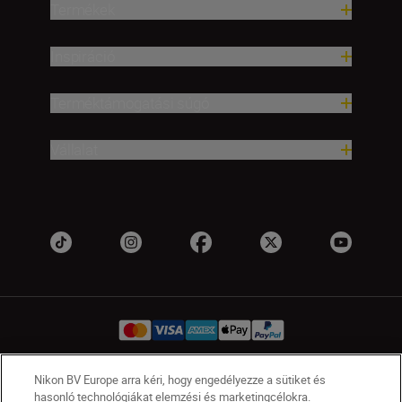
Termékek
Inspiráció
Terméktámogatási súgó
Vállalat
Nikon BV Europe arra kéri, hogy engedélyezze a sütiket és
HU
Nikon Sites
hasonló technológiákat elemzési és marketingcélokra.