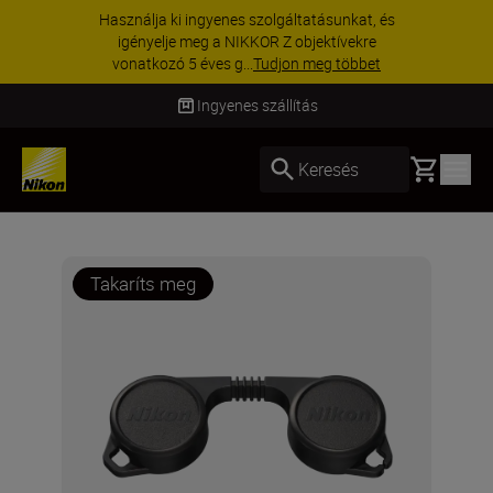
Használja ki ingyenes szolgáltatásunkat, és
igényelje meg a NIKKOR Z objektívekre
vonatkozó 5 éves g...
Tudjon meg többet
Ingyenes szállítás
Basket
Keresés
Takaríts meg