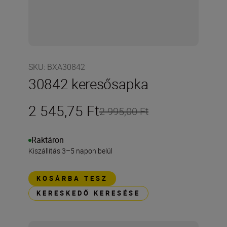
SKU
:
BXA30842
30842 keresősapka
2 545,75 Ft
2 995,00 Ft
Raktáron
Kiszállítás 3–5 napon belül
KOSÁRBA TESZ
KERESKEDŐ KERESÉSE