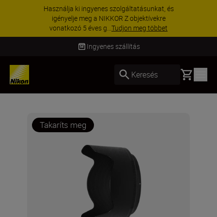
Használja ki ingyenes szolgáltatásunkat, és
igényelje meg a NIKKOR Z objektívekre
vonatkozó 5 éves g...
Tudjon meg többet
Ingyenes szállítás
Basket
Keresés
Takaríts meg