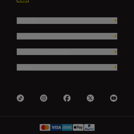
Termékek
Inspiráció
Terméktámogatási súgó
Vállalat