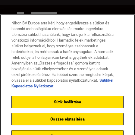
HU
Nikon Sites
Lépjen kapcsolatba velünk
Adatvédelmi nyilatkozat
Nikon BV Europe arra kéri, hogy engedélyezze a sütiket és
hasonló technológiákat elemzési és marketingcélokra.
Jogi nyilatkozat
Nikon Store szerződési feltételek
Elemzési sütiket használunk, hogy tanuljunk a felhasználóra
Sütikkel kapcsolatos nyilatkozat
vonatkozó információkból. Harmadik felek marketinges
Akadálymentesség
Sütikre vonatkozó beállítások
sütiket helyeznek el, hogy személyre szabhassuk a
© 2026 Nikon
hirdetéseket, és mérhessük a hatékonyságukat. A harmadik
felek sütijei a honlapjainkon kívül is gyűjthetnek adatokat.
Amennyiben az „Összes elfogadása” gombra kattint,
hozzájárul a sütik elhelyezéséhez és a személyes adatok
ezzel járó kezeléséhez. Ha többet szeretne megtudni, kérjük,
SKIP
olvassa el a sütikkel kapcsolatos nyilatkozatunkat.
Sütikkel
Kapcsolatos Nyilatkozat
Sütik beállítása
Összes elutasítása