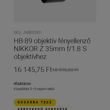
SKU
:
JMB00501
HB-89 objektív fényellenző
NIKKOR Z 35mm f/1.8 S
objektívhez
16 145,75 Ft
18 995,00 Ft
Raktáron
Kiszállítás 3–5 napon belül
KOSÁRBA TESZ
KERESKEDŐ KERESÉSE