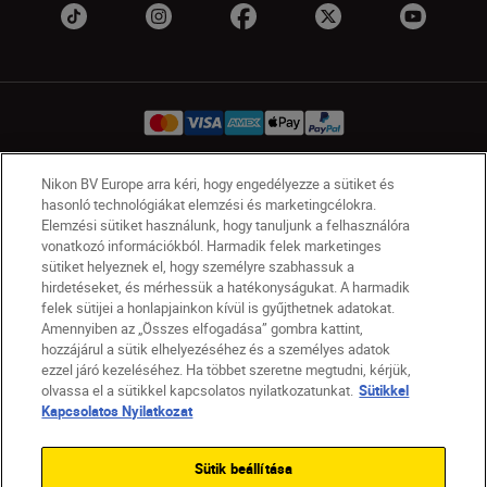
Nikon BV Europe arra kéri, hogy engedélyezze a sütiket és
HU
Nikon Sites
hasonló technológiákat elemzési és marketingcélokra.
Elemzési sütiket használunk, hogy tanuljunk a felhasználóra
Lépjen kapcsolatba velünk
Adatvédelmi nyilatkozat
vonatkozó információkból. Harmadik felek marketinges
Jogi nyilatkozat
Nikon Store szerződési feltételek
sütiket helyeznek el, hogy személyre szabhassuk a
Sütikkel kapcsolatos nyilatkozat
hirdetéseket, és mérhessük a hatékonyságukat. A harmadik
Akadálymentesség
Sütikre vonatkozó beállítások
felek sütijei a honlapjainkon kívül is gyűjthetnek adatokat.
Amennyiben az „Összes elfogadása” gombra kattint,
© 2026 Nikon
hozzájárul a sütik elhelyezéséhez és a személyes adatok
ezzel járó kezeléséhez. Ha többet szeretne megtudni, kérjük,
olvassa el a sütikkel kapcsolatos nyilatkozatunkat.
Sütikkel
Kapcsolatos Nyilatkozat
SKIP
Sütik beállítása