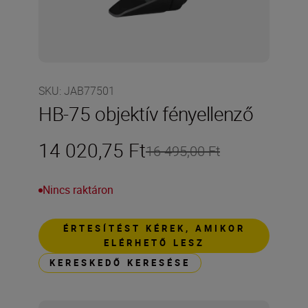
SKU
:
JAB77501
HB-75 objektív fényellenző
14 020,75 Ft
16 495,00 Ft
Nincs raktáron
ÉRTESÍTÉST KÉREK, AMIKOR
ELÉRHETŐ LESZ
KERESKEDŐ KERESÉSE