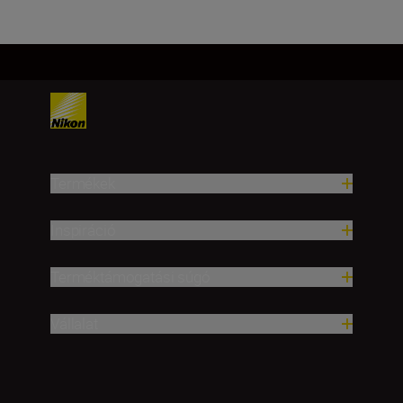
Termékek
Inspiráció
Terméktámogatási súgó
Vállalat