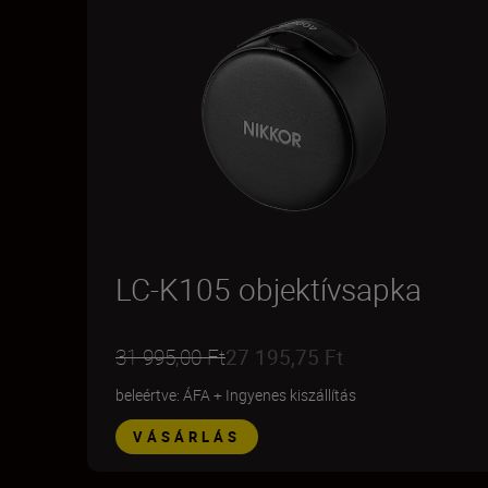
LC-K105 objektívsapka
31 995,00 Ft
27 195,75 Ft
beleértve: ÁFA
+
Ingyenes kiszállítás
VÁSÁRLÁS