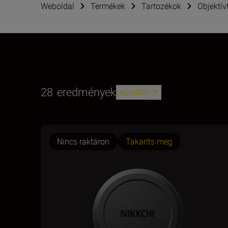
Weboldal
Termékek
Tartozékok
Objektív
28
eredmények
Legújabb
Nincs raktáron
Takaríts meg