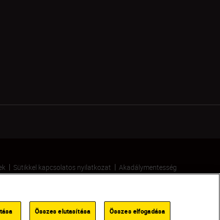
ek
Sütikkel kapcsolatos nyilatkozat
Akadálymentesség
Sütikre vonatkozó beállítások
ítása
Összes elutasítása
Összes elfogadása