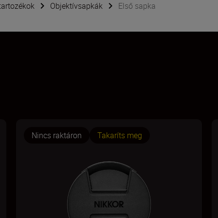
tartozékok
Objektívsapkák
Első sapka
Nincs raktáron
Takaríts meg