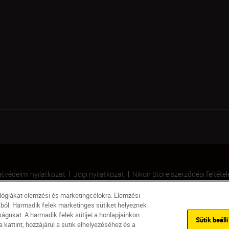
tvédelmi nyilatkozat
Jogi nyilatkozat
Nikon Store szerződési feltétel
ológiákat elemzési és marketingcélokra. Elemzési
kból. Harmadik felek marketinges sütiket helyeznek
gukat. A harmadik felek sütijei a honlapjainkon
Sütik beáll
kattint, hozzájárul a sütik elhelyezéséhez és a