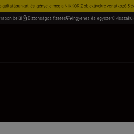
KCIÓ | 15% kedvezmény kiválasztott kiegészítőkre – egészítse ki még 
napon belül
Biztonságos fizetés
Ingyenes és egyszerű visszakü