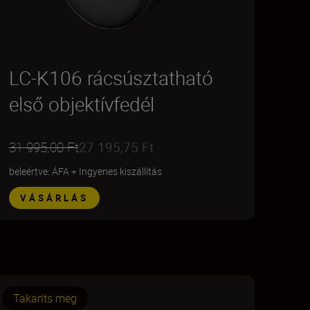
LC-K106 rácsúsztatható
első objektívfedél
31 995,00 Ft
27 195,75 Ft
beleértve: ÁFA
+
Ingyenes kiszállítás
VÁSÁRLÁS
Takaríts meg