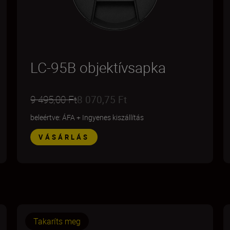
LC-95B objektívsapka
9 495,00 Ft
8 070,75 Ft
beleértve: ÁFA
+
Ingyenes kiszállítás
VÁSÁRLÁS
Takaríts meg