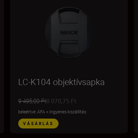
LC-K104 objektívsapka
9 495,00 Ft
8 070,75 Ft
beleértve: ÁFA
+
Ingyenes kiszállítás
VÁSÁRLÁS