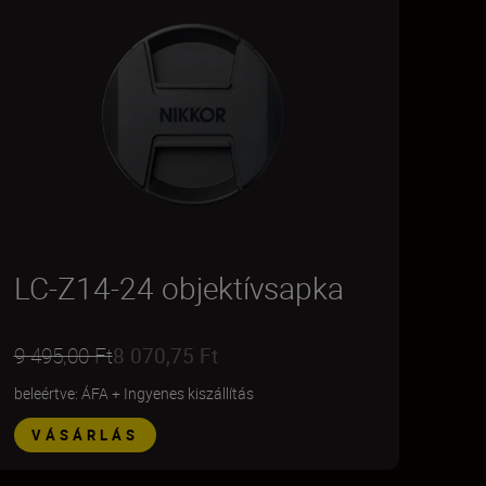
LC-Z14-24 objektívsapka
9 495,00 Ft
8 070,75 Ft
beleértve: ÁFA
+
Ingyenes kiszállítás
VÁSÁRLÁS