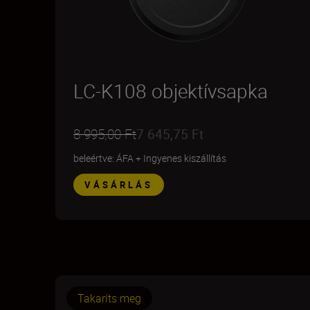
LC-K108 objektívsapka
8 995,00 Ft
7 645,75 Ft
beleértve: ÁFA
+
Ingyenes kiszállítás
VÁSÁRLÁS
Takaríts meg