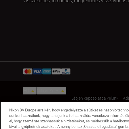
Visszaküldés, lemondás, megrendelés visszavonása
HU
Nikon Sites
Lépjen kapcsolatba velünk
Ada
Nikon BV Europe arra kéri, hogy engedélyezze a sütiket és hasonló techn
© 2026 Nikon
sütiket használunk, hogy tanuljunk a felhasználóra vonatkozó információ
el, hogy személyre szabhassuk a hirdetéseket, és mérhessük a hatékonysá
kívül is gyűjthetnek adatokat. Amennyiben az „Összes elfogadása” gombra 