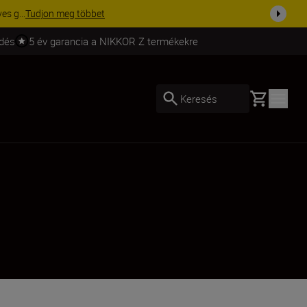
ma a fe...
Vásároljon most
ldés
5 év garancia a NIKKOR Z termékekre
Basket
Keresés