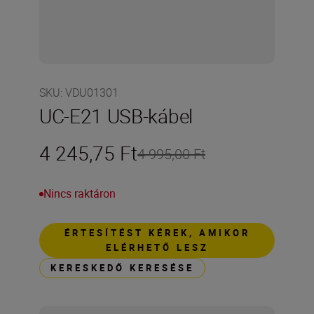
SKU
:
VDU01301
UC-E21 USB-kábel
4 245,75 Ft
4 995,00 Ft
Nincs raktáron
ÉRTESÍTÉST KÉREK, AMIKOR
ELÉRHETŐ LESZ
KERESKEDŐ KERESÉSE