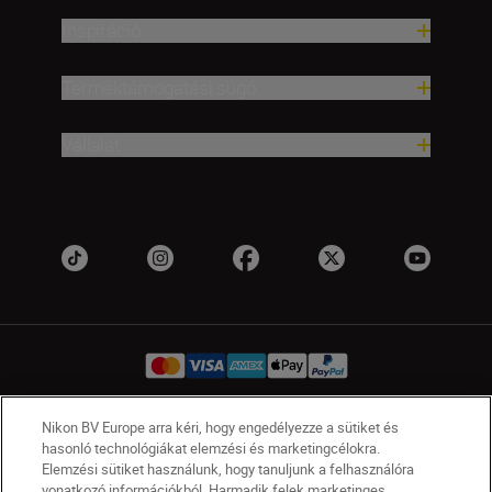
Inspiráció
Terméktámogatási súgó
Vállalat
Nikon BV Europe arra kéri, hogy engedélyezze a sütiket és
HU
Nikon Sites
hasonló technológiákat elemzési és marketingcélokra.
Elemzési sütiket használunk, hogy tanuljunk a felhasználóra
Lépjen kapcsolatba velünk
Adatvédelmi nyilatkozat
vonatkozó információkból. Harmadik felek marketinges