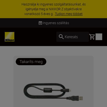
Használja ki ingyenes szolgáltatásunkat, és
igényelje meg a NIKKOR Z objektívekre
vonatkozó 5 éves g...
Tudjon meg többet
Ingyenes szállítás
Basket
Keresés
Takaríts meg